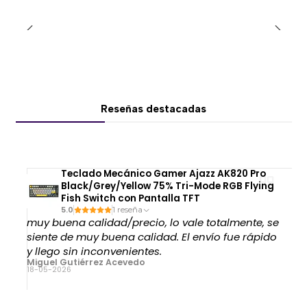
presencia exclusiva a setups gamer de alto nivel,
simuladores de conducción, estudios de streaming y
oficinas modernas.
Las terminaciones diferenciadas y los detalles
visuales refuerzan su carácter automotriz,
manteniendo la ergonomía y funcionalidad
Reseñas destacadas
profesional que caracteriza a la serie PL4800.
🧠 Soporte lumbar dinámico ContourMax™
El sistema lumbar
ContourMax™
está diseñado para
Teclado Mecánico Gamer Ajazz AK820 Pro
acompañar la curvatura natural de la espalda y
Black/Grey/Yellow 75% Tri-Mode RGB Flying
entregar un apoyo más uniforme durante el uso
Fish Switch con Pantalla TFT
prolongado.
5.0
1 reseña
muy buena calidad/precio, lo vale totalmente, se
siente de muy buena calidad. El envío fue rápido
A diferencia de un cojín lumbar tradicional, su
y llego sin inconvenientes.
estructura integrada distribuye mejor la presión y
Miguel Gutiérrez Acevedo
mantiene un soporte constante mientras el usuario
18-05-2026
cambia de posición.