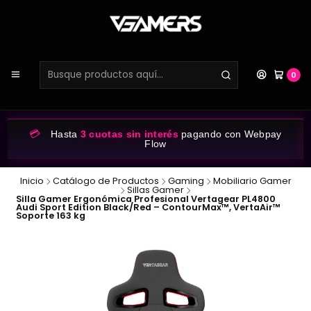
0
💳
Hasta
3 cuotas sin interés
pagando con Webpay
Flow
Inicio
Catálogo de Productos
Gaming
Mobiliario Gamer
Sillas Gamer
Silla Gamer Ergonómica Profesional Vertagear PL4800
Audi Sport Edition Black/Red – ContourMax™, VertaAir™
Soporte 163 kg