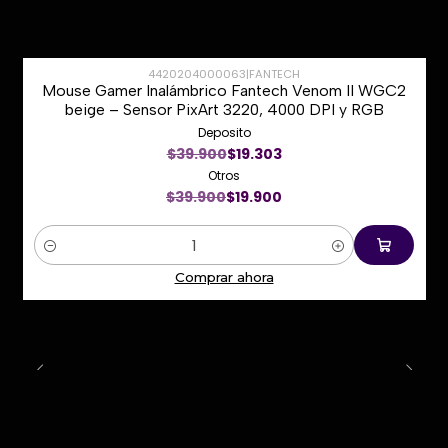
4420204000063
|
FANTECH
Mouse Gamer Inalámbrico Fantech Venom II WGC2
-50%
beige – Sensor PixArt 3220, 4000 DPI y RGB
Deposito
$39.900
$19.303
Otros
$39.900
$19.900
Cantidad
Comprar ahora