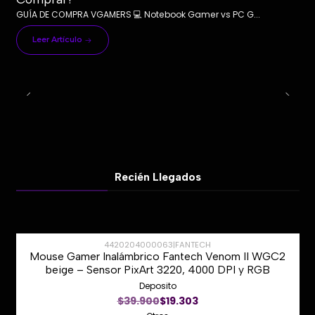
GUÍA DE COMPRA VGAMERS 💻 Notebook Gamer vs PC G...
Leer Artículo
Recién Llegados
4420204000063
|
FANTECH
Mouse Gamer Inalámbrico Fantech Venom II WGC2
-50%
beige – Sensor PixArt 3220, 4000 DPI y RGB
Deposito
Nuevo
$39.900
$19.303