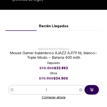
Recién Llegados
4420204000075
|
ajazz
Mouse Gamer Inalámbrico AJAZZ AJ179 NL blanco–
-51%
Triple Modo – Batería 400 mAh
Deposito
Nuevo
$70.900
$33.853
Otros
$70.900
$34.900
Cantidad
Comprar ahora