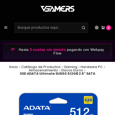
0
💳
Hasta
3 cuotas sin interés
pagando con Webpay
Flow
Inicio
Catálogo de Productos
Gaming
Hardware PC
Almacenamiento
Discos Duros
SSD ADATA Ultimate SU650 512GB 2.5” SATA