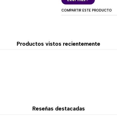
necesidad de soldar, id
COMPARTIR ESTE PRODUCTO
🔌 Conectividad Es
Cuenta con
conexión cabl
datos estable, rápida y sin 
prolongadas.
Productos vistos recientemente
🌈 Iluminación RG
La
iluminación RGB orienta
personalizados y una ilumin
visualmente impactantes y 
📌 Características
Formato
68% compact
esenciales
Interruptores magnético
Reseñas destacadas
Placa de aluminio + PC
Conectividad USB-C