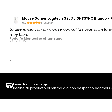
Mouse Gamer Logitech G203 LIGHTSYNC Blanco – R
5.0
1 reseña
La diferencia con un mouse normal la notas al instante
muy bien.
Rodolfo Montecino Altamirano
20-12-2025
Envío Rápido en stgo.
Recibe tu producto el mismo día con despacho Vgamers (Co