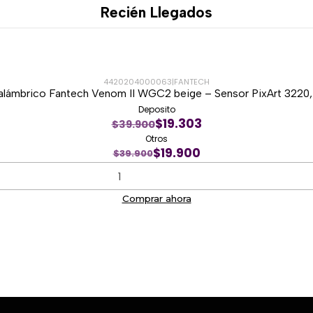
Recién Llegados
4420204000063
|
FANTECH
lámbrico Fantech Venom II WGC2 beige – Sensor PixArt 3220
Deposito
$19.303
$39.900
Otros
$19.900
$39.900
Comprar ahora