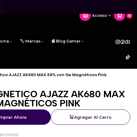
Acceso
0
icina
🏷️ Marcas
📰 Blog Gamer
ico AJAZZ AK680 MAX 68% con Sw Magnéticos Pink
NETICO AJAZZ AK680 MAX
MAGNÉTICOS PINK
mprar Ahora
Agregar Al Carro
favoritos