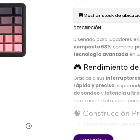
Mostrar stock de ubicaci
DESCRIPCIÓN
Diseñado para jugadores exi
compacto 68%
combina
p
tecnología avanzada
en u
🎮 Rendimiento de 
Gracias a sus
interruptore
rápida y precisa
, superand
de sondeo
y
latencia ultra
forma inmediata, ideal para
🧠 Construcción 
Placa superior de alu
sólida al escribir
PCB hot-swappable
, 
Leer más