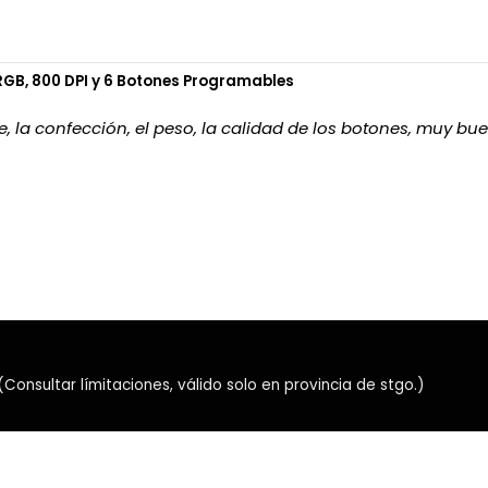
Alta tasa de sondeo y la
GB, 800 DPI y 6 Botones Programables
, la confección, el peso, la calidad de los botones, muy bue
nsultar límitaciones, válido solo en provincia de stgo.)