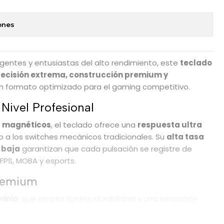
ones
gentes y entusiastas del alto rendimiento, este
teclado
recisión extrema, construcción premium y
n formato optimizado para el gaming competitivo.
Nivel Profesional
s magnéticos
, el teclado ofrece una
respuesta ultra
o a los switches mecánicos tradicionales. Su
alta tasa
 baja
garantizan que cada pulsación se registre de
 FPS, MOBA y esports.
Premium
minio
, que aporta rigidez, durabilidad y una sensación
permite intercambiar interruptores fácilmente sin