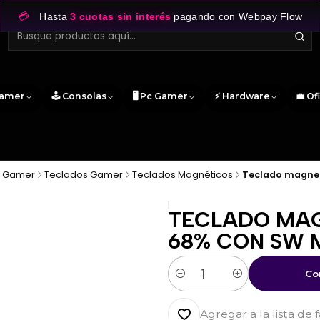
💳
Hasta
3 cuotas sin interés
pagando con Webpay Flow
Gamer
🕹️ Consolas
🖥️ Pc Gamer
⚡ Hardware
💼 Of
s Gamer
Teclados Gamer
Teclados Magnéticos
Teclado magnet
|
TECLADO MAG
68% CON SW 
Co
Cantidad
Agregar a la lista de 