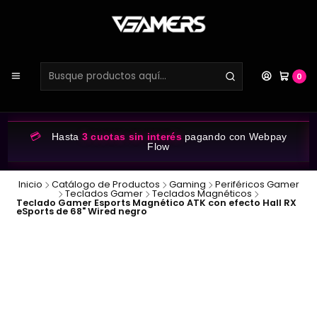
0
💳
Hasta
3 cuotas sin interés
pagando con Webpay
Flow
Inicio
Catálogo de Productos
Gaming
Periféricos Gamer
Teclados Gamer
Teclados Magnéticos
Teclado Gamer Esports Magnético ATK con efecto Hall RX
eSports de 68" Wired negro