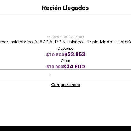
Recién Llegados
4420204000075
|
ajazz
er Inalámbrico AJAZZ AJ179 NL blanco– Triple Modo – Bater
Deposito
$33.853
$70.900
Otros
$34.900
$70.900
Comprar ahora