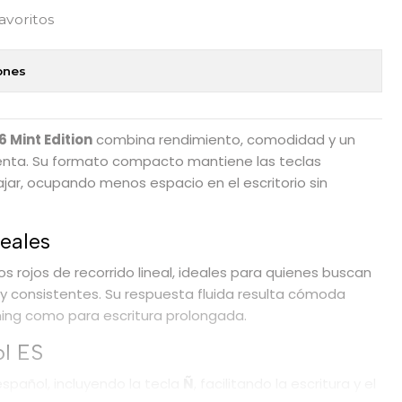
favoritos
ones
Mint Edition
combina rendimiento, comodidad y un
menta. Su formato compacto mantiene las teclas
ajar, ocupando menos espacio en el escritorio sin
neales
 rojos de recorrido lineal, ideales para quienes buscan
 y consistentes. Su respuesta fluida resulta cómoda
ing como para escritura prolongada.
ol ES
spañol, incluyendo la tecla
Ñ
, facilitando la escritura y el