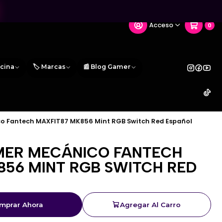
Acceso
0
icina
🏷️ Marcas
📰 Blog Gamer
 Fantech MAXFIT87 MK856 Mint RGB Switch Red Español
MER MECÁNICO FANTECH
856 MINT RGB SWITCH RED
mprar Ahora
Agregar Al Carro