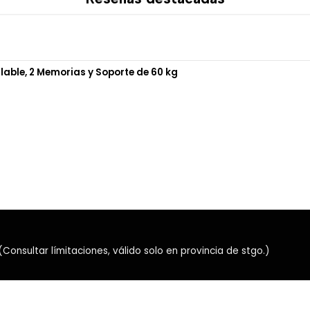
Iluminación blanca en la
Iluminación RGB lateral
Conexión cableada
Cable USB-C a USB-A 
P/N: MK856 GN(RD)
ulable, 2 Memorias y Soporte de 60 kg
nsultar límitaciones, válido solo en provincia de stgo.)