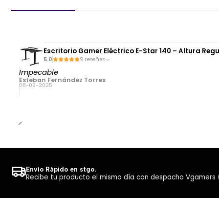
Escritorio Gamer Eléctrico E-Star 140 – Altura Reg
5.0
9 reseñas
Impecable
Esteban Fernández Torres
08-06-2025
Envío Rápido en stgo.
Recibe tu producto el mismo día con despacho Vgamers (Co