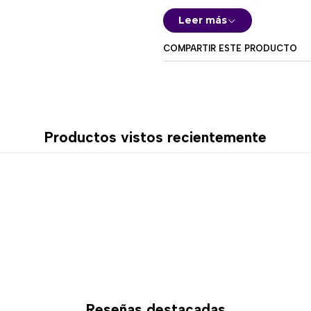
uso diario para usuarios que
Leer más
✨ Iluminación eleg
COMPARTIR ESTE PRODUCTO
Sus teclas integran iluminaci
laterales incorporan efect
más llamativo al setup.
🔌 Cable USB-C d
Productos vistos recientemente
Su conexión cableada media
sin latencia. El cable desmont
almacenamiento del teclad
Características de
Modelo: MAXFIT87 MK856 
Formato compacto de 8
Layout: Español ES
Color: Menta
Switches mecánicos Red
Reseñas destacadas