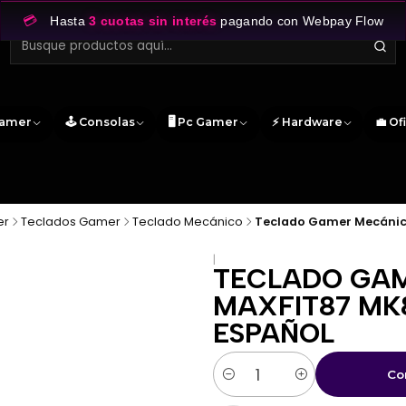
💳
Hasta
3 cuotas sin interés
pagando con Webpay Flow
Gamer
🕹️ Consolas
🖥️ Pc Gamer
⚡ Hardware
💼 Of
er
Teclados Gamer
Teclado Mecánico
Teclado Gamer Mecánico
|
TECLADO GA
MAXFIT87 MK
ESPAÑOL
Co
Cantidad