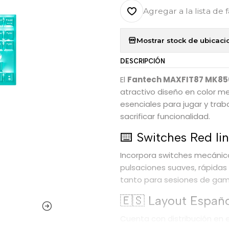
Agregar a la lista de 
Mostrar stock de ubicaci
DESCRIPCIÓN
El
Fantech MAXFIT87 MK856 
atractivo diseño en color 
esenciales para jugar y trab
sacrificar funcionalidad.
⌨️ Switches Red li
Incorpora switches mecánicos
pulsaciones suaves, rápidas
tanto para sesiones de gam
🇪🇸 Layout Españ
Cuenta con distribución en e