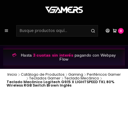
0
💳
Hasta
3 cuotas sin interés
pagando con Webpay
Flow
Inicio
Catálogo de Productos
Gaming
Periféricos Gamer
Teclados Gamer
Teclado Mecánico
Teclado Mecánico Logitech G915 X LIGHTSPEED TKL 80%
Wireless RGB Switch Brown Inglés