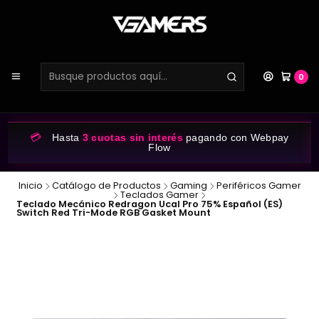
0
💳
Hasta
3 cuotas sin interés
pagando con Webpay
Flow
Inicio
Catálogo de Productos
Gaming
Periféricos Gamer
Teclados Gamer
Teclado Mecánico Redragon Ucal Pro 75% Español (ES)
Switch Red Tri-Mode RGB Gasket Mount