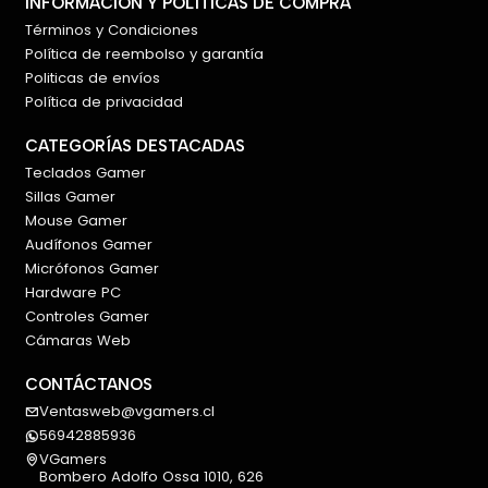
INFORMACIÓN Y POLÍTICAS DE COMPRA
Macros
Términos y Condiciones
Reasignación de teclas
Política de reembolso y garantía
Perfiles personalizados
Politicas de envíos
Política de privacidad
🔋 Batería recargable
La batería integrada permite utilizar el teclado de
CATEGORÍAS DESTACADAS
forma inalámbrica durante sesiones prolongadas,
Teclados Gamer
Sillas Gamer
reduciendo la dependencia del cable y facilitando un
Mouse Gamer
setup más limpio.
Audífonos Gamer
🚀 Características destacadas
Micrófonos Gamer
Hardware PC
Teclado mecánico Redragon Ucal Pro
Controles Gamer
Formato 75% de 82 teclas
Cámaras Web
Distribución Español (ES)
Switches Redragon Red lineales de 45 g
CONTÁCTANOS
Estructura Gasket Mount
Ventasweb@vgamers.cl
Capas internas de amortiguación
56942885936
Keycaps PBT Double Shot
VGamers
Bombero Adolfo Ossa 1010, 626
Conectividad Tri-Mode