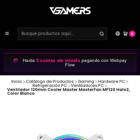
0
💳
Hasta
3 cuotas sin interés
pagando con Webpay
Flow
Inicio
Catálogo de Productos
Gaming
Hardware PC
Refrigeración PC
Ventiladores PC
Ventilador 120mm Cooler Master MasterFan MF120 Halo2,
Color Blanco