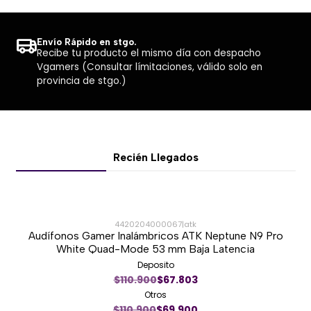
Envío Rápido en stgo.
Recibe tu producto el mismo día con despacho
Vgamers (Consultar límitaciones, válido solo en
provincia de stgo.)
Recién Llegados
4420204000067
|
atk
Audífonos Gamer Inalámbricos ATK Neptune N9 Pro
-37%
White Quad-Mode 53 mm Baja Latencia
Deposito
Nuevo
$110.900
$67.803
Otros
$110.900
$69.900