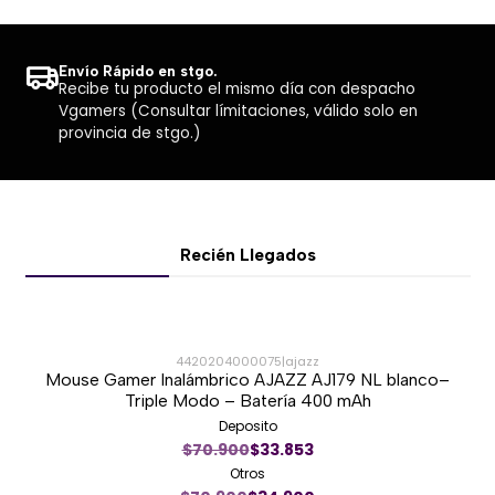
Envío Rápido en stgo.
Recibe tu producto el mismo día con despacho
Vgamers (Consultar límitaciones, válido solo en
provincia de stgo.)
Recién Llegados
4420204000075
|
ajazz
Mouse Gamer Inalámbrico AJAZZ AJ179 NL blanco–
-51%
Triple Modo – Batería 400 mAh
Deposito
Nuevo
$70.900
$33.853
Otros