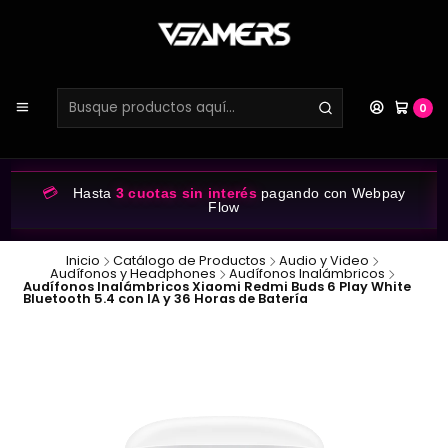
0
💳
Hasta
3 cuotas sin interés
pagando con Webpay
Flow
Inicio
Catálogo de Productos
Audio y Video
Audífonos y Headphones
Audífonos Inalámbricos
Audífonos Inalámbricos Xiaomi Redmi Buds 6 Play White
Bluetooth 5.4 con IA y 36 Horas de Batería