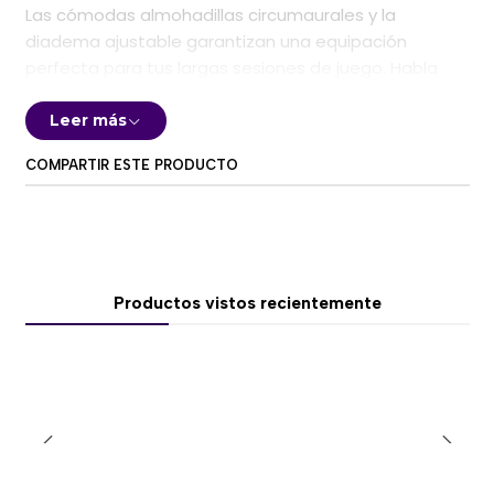
Las cómodas almohadillas circumaurales y la
diadema ajustable garantizan una equipación
perfecta para tus largas sesiones de juego. Habla
con tus compañeros mediante el micrófono
plegable, el accesorio perfecto para una
Leer más
comunicación increíblemente nítida.
COMPARTIR ESTE PRODUCTO
Ponte al mando
El control remoto integrado garantiza un fácil acceso
al control de volumen y al silenciamiento de
micrófono. De esta manera te puedes concentrar
totalmente en el juego en todo momento.
Productos vistos recientemente
Solamente tienes que conectar los auriculares al
mando de juegos y ya estás listo para iniciar tu
camino a la victoria.