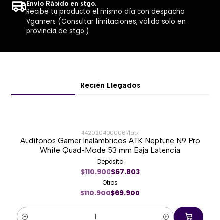
Envío Rápido en stgo.
Recibe tu producto el mismo día con despacho
Vgamers (Consultar límitaciones, válido solo en
provincia de stgo.)
Recién Llegados
4420204000067
|
atk
Audífonos Gamer Inalámbricos ATK Neptune N9 Pro
-37%
White Quad-Mode 53 mm Baja Latencia
Deposito
Nuevo
$110.900
$67.803
Otros
$110.900
$69.900