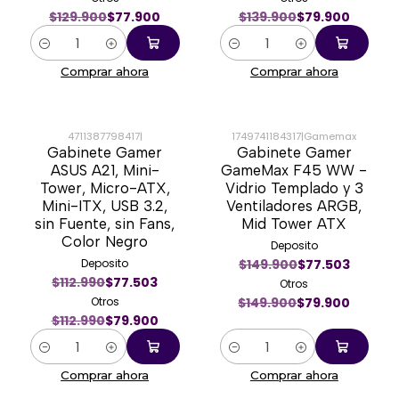
$129.900
$77.900
$139.900
$79.900
Cantidad
Cantidad
Comprar ahora
Comprar ahora
4711387798417
|
1749741184317
|
Gamemax
Gabinete Gamer
Gabinete Gamer
-29%
-47%
ASUS A21, Mini-
GameMax F45 WW -
Tower, Micro-ATX,
Vidrio Templado y 3
Mini-ITX, USB 3.2,
Ventiladores ARGB,
sin Fuente, sin Fans,
Mid Tower ATX
Color Negro
Deposito
Deposito
$149.900
$77.503
$112.990
$77.503
Otros
Otros
$149.900
$79.900
$112.990
$79.900
Cantidad
Cantidad
Comprar ahora
Comprar ahora