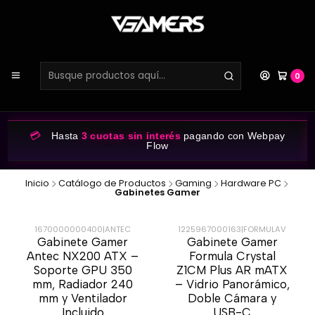
0
💳
Hasta
3 cuotas sin interés
pagando con Webpay
Flow
Inicio
Catálogo de Productos
Gaming
Hardware PC
Gabinetes Gamer
1670000000400
|
ANTEC
1225967000163
|
FORMULAV
Gabinete Gamer
Gabinete Gamer
-52%
-38%
Antec NX200 ATX –
Formula Crystal
Soporte GPU 350
Z1CM Plus AR mATX
mm, Radiador 240
– Vidrio Panorámico,
mm y Ventilador
Doble Cámara y
Incluido
USB-C