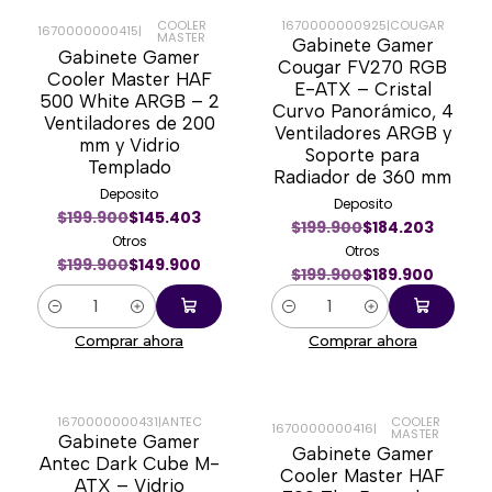
COOLER
1670000000925
|
COUGAR
1670000000415
|
MASTER
Gabinete Gamer
-25%
-5%
Gabinete Gamer
Cougar FV270 RGB
Cooler Master HAF
E-ATX – Cristal
500 White ARGB – 2
Curvo Panorámico, 4
Ventiladores de 200
Ventiladores ARGB y
mm y Vidrio
Soporte para
Templado
Radiador de 360 mm
Deposito
Deposito
$199.900
$145.403
$199.900
$184.203
Otros
Otros
$199.900
$149.900
$199.900
$189.900
Cantidad
Cantidad
Comprar ahora
Comprar ahora
1670000000431
|
ANTEC
COOLER
1670000000416
|
MASTER
Gabinete Gamer
-38%
-36%
Gabinete Gamer
Antec Dark Cube M-
Cooler Master HAF
ATX – Vidrio