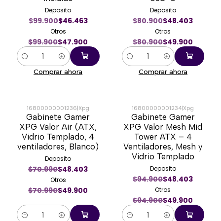
Deposito
Deposito
$99.900
$46.463
$80.900
$48.403
Otros
Otros
$99.900
$47.900
$80.900
$49.900
Cantidad
Cantidad
Comprar ahora
Comprar ahora
16800000001236
|
Xpg
16800000001234
|
Xpg
Gabinete Gamer
Gabinete Gamer
-30%
-47%
XPG Valor Air (ATX,
XPG Valor Mesh Mid
Vidrio Templado, 4
Tower ATX – 4
ventiladores, Blanco)
Ventiladores, Mesh y
Vidrio Templado
Deposito
$70.990
$48.403
Deposito
$94.900
$48.403
Otros
$70.990
$49.900
Otros
$94.900
$49.900
Cantidad
Cantidad