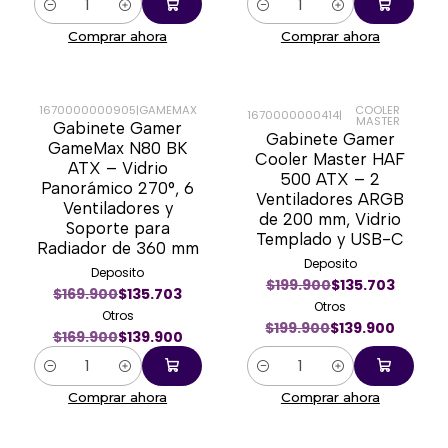
Cantidad
Cantidad
Comprar ahora
Comprar ahora
1670000000905
|
GAMEMAX
COOLER
1670000000414
|
MASTER
Gabinete Gamer
-18%
-30%
Gabinete Gamer
GameMax N80 BK
Cooler Master HAF
ATX – Vidrio
500 ATX – 2
Panorámico 270°, 6
Ventiladores ARGB
Ventiladores y
de 200 mm, Vidrio
Soporte para
Templado y USB-C
Radiador de 360 mm
Deposito
Deposito
$199.900
$135.703
$169.900
$135.703
Otros
Otros
$199.900
$139.900
$169.900
$139.900
Cantidad
Cantidad
Comprar ahora
Comprar ahora