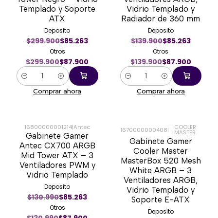
Templado y Soporte
Vidrio Templado y
ATX
Radiador de 360 mm
Deposito
Deposito
$299.900
$85.263
$139.900
$85.263
Otros
Otros
$299.900
$87.900
$139.900
$87.900
Cantidad
Cantidad
Comprar ahora
Comprar ahora
16800000001214
|
Antec
COOLER
1670000000408
|
MASTER
Gabinete Gamer
-33%
-35%
Gabinete Gamer
Antec CX700 ARGB
Cooler Master
Mid Tower ATX – 3
MasterBox 520 Mesh
Ventiladores PWM y
White ARGB – 3
Vidrio Templado
Ventiladores ARGB,
Deposito
Vidrio Templado y
$130.990
$85.263
Soporte E-ATX
Otros
Deposito