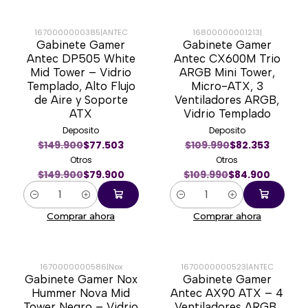
1670000000385
|
ANTEC
16800000001213
|
Gabinete Gamer
Gabinete Gamer
-47%
-23%
Antec DP505 White
Antec CX600M Trio
Mid Tower – Vidrio
ARGB Mini Tower,
Templado, Alto Flujo
Micro-ATX, 3
de Aire y Soporte
Ventiladores ARGB,
ATX
Vidrio Templado
Deposito
Deposito
$149.900
$77.503
$109.990
$82.353
Otros
Otros
$149.900
$79.900
$109.990
$84.900
Cantidad
Cantidad
Comprar ahora
Comprar ahora
1670000000586
|
Nox
1670000000523
|
ANTEC
Gabinete Gamer Nox
Gabinete Gamer
-71%
-37%
Hummer Nova Mid
Antec AX90 ATX – 4
Tower Negro – Vidrio
Ventiladores ARGB,