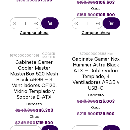
$130.990
$87.900
$169.900
$106.603
Otros
$169.900
$109.900
Cantidad
Cantidad
Comprar ahora
Comprar ahora
COOLER
1670000000588
|
Nox
1670000000409
|
MASTER
Gabinete Gamer Nox
-52%
-41%
Gabinete Gamer
Hummer Astra Black
Cooler Master
ATX – Doble Vidrio
MasterBox 520 Mesh
Templado, 4
Black ARGB – 3
Ventiladores ARGB y
Ventiladores CF120,
USB-C
Vidrio Templado y
Deposito
Soporte E-ATX
$219.900
$126.003
Deposito
Otros
$249.900
$116.303
$219.900
$129.900
Otros
$249.900
$119.900