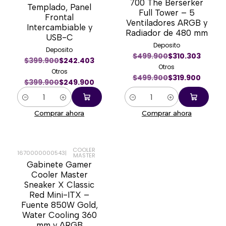
700 The Berserker
Templado, Panel
Full Tower – 5
Frontal
Ventiladores ARGB y
Intercambiable y
Radiador de 480 mm
USB-C
Deposito
Deposito
$499.900
$310.303
$399.900
$242.403
Otros
Otros
$499.900
$319.900
$399.900
$249.900
Cantidad
Cantidad
Comprar ahora
Comprar ahora
COOLER
1670000000543
|
MASTER
-65%
Gabinete Gamer
Cooler Master
Sneaker X Classic
Red Mini-ITX –
Fuente 850W Gold,
Water Cooling 360
mm y ARGB