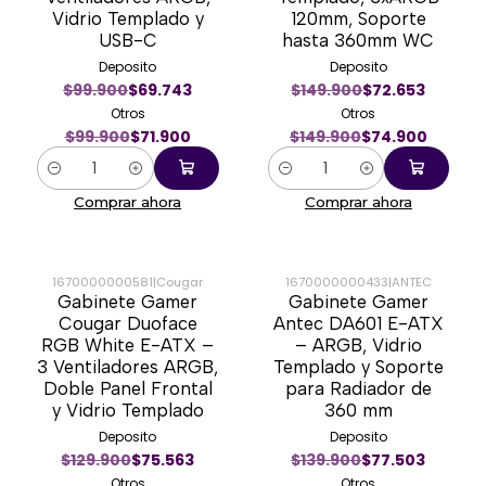
Vidrio Templado y
120mm, Soporte
USB-C
hasta 360mm WC
Deposito
Deposito
$99.900
$69.743
$149.900
$72.653
Otros
Otros
$99.900
$71.900
$149.900
$74.900
Cantidad
Cantidad
Comprar ahora
Comprar ahora
1670000000581
|
Cougar
1670000000433
|
ANTEC
Gabinete Gamer
Gabinete Gamer
-40%
-43%
Cougar Duoface
Antec DA601 E-ATX
RGB White E-ATX –
– ARGB, Vidrio
3 Ventiladores ARGB,
Templado y Soporte
Doble Panel Frontal
para Radiador de
y Vidrio Templado
360 mm
Deposito
Deposito
$129.900
$75.563
$139.900
$77.503
Otros
Otros