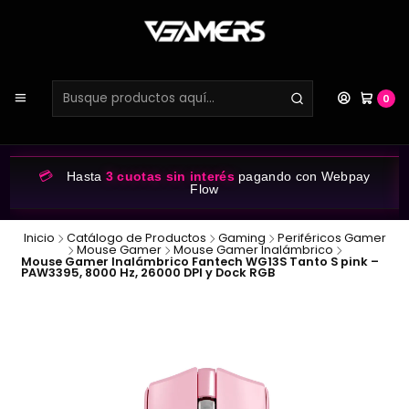
0
💳
Hasta
3 cuotas sin interés
pagando con Webpay
Flow
Inicio
Catálogo de Productos
Gaming
Periféricos Gamer
Mouse Gamer
Mouse Gamer Inalámbrico
Mouse Gamer Inalámbrico Fantech WG13S Tanto S pink –
PAW3395, 8000 Hz, 26000 DPI y Dock RGB