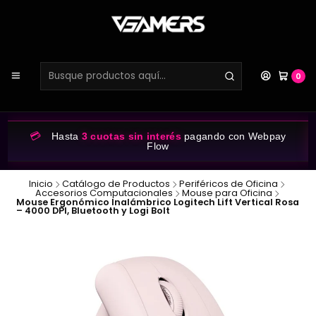
0
💳
Hasta
3 cuotas sin interés
pagando con Webpay
Flow
Inicio
Catálogo de Productos
Periféricos de Oficina
Accesorios Computacionales
Mouse para Oficina
Mouse Ergonómico Inalámbrico Logitech Lift Vertical Rosa
– 4000 DPI, Bluetooth y Logi Bolt