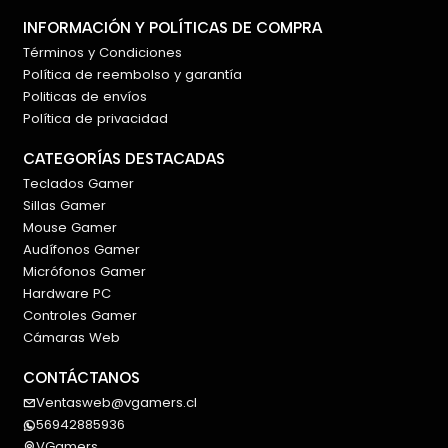
Orientación: Diestro
Tamaño de mano recomendado: Pequeña a
INFORMACIÓN Y POLÍTICAS DE COMPRA
mediana
Términos y Condiciones
Política de reembolso y garantía
Ángulo vertical: 57°
Politicas de envíos
Sensor óptico ajustable
Política de privacidad
Resolución: 400 a 4000 DPI
Botones: 6
CATEGORÍAS DESTACADAS
Rueda inteligente SmartWheel
Teclados Gamer
Bluetooth Low Energy
Sillas Gamer
Receptor USB Logi Bolt incluido
Mouse Gamer
Conexión con hasta 3 dispositivos
Audífonos Gamer
Alcance inalámbrico: Hasta 10 metros
Micrófonos Gamer
Batería: 1 pila AA
Hardware PC
Controles Gamer
Autonomía: Hasta 24 meses
Cámaras Web
Dimensiones: 108 × 70 × 71 mm
Peso: 125 g
CONTÁCTANOS
Compatible con Logi Options+
Ventasweb@vgamers.cl
56942885936
VGamers