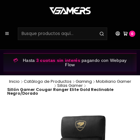
0
💳
Hasta
3 cuotas sin interés
pagando con Webpay
Flow
Inicio
Catálogo de Productos
Gaming
Mobiliario Gamer
Sillas Gamer
Sillón Gamer Cougar Ranger Elite Gold Reclinable
Negro/Dorado