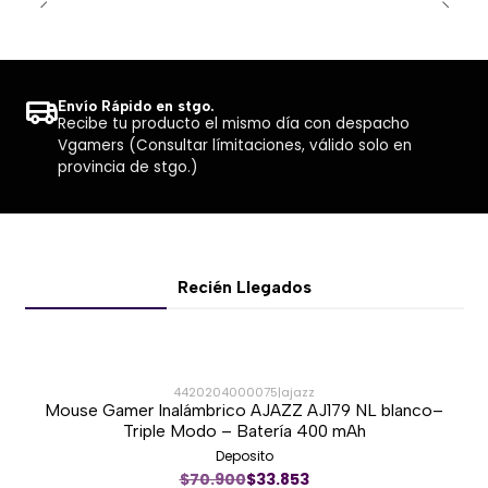
Envío Rápido en stgo.
Recibe tu producto el mismo día con despacho
Vgamers (Consultar límitaciones, válido solo en
provincia de stgo.)
Recién Llegados
4420204000075
|
ajazz
Mouse Gamer Inalámbrico AJAZZ AJ179 NL blanco–
-51%
Triple Modo – Batería 400 mAh
Deposito
Nuevo
$70.900
$33.853