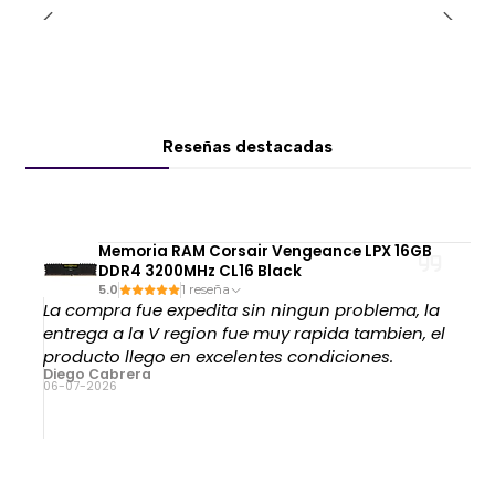
📦
Bolsillo lateral:
Espacio práctico para guardar
accesorios u objetos personales.
💪
Alta capacidad:
Soporta usuarios de hasta
135
kg
.
🎯
Uso versátil:
Ideal para gaming, home office,
Reseñas destacadas
streaming y entretenimiento.
📋 Especificaciones técnicas
Material:
Tejido de terciopelo transpirable
Memoria RAM Corsair Vengeance LPX 16GB
Estructura:
Acero
DDR4 3200MHz CL16 Black
Reclinación:
95° / 135° / 160°
5.0
1 reseña
La compra fue expedita sin ningun problema, la
Reposapiés:
Sí
entrega a la V region fue muy rapida tambien, el
Bolsillo lateral:
Sí
producto llego en excelentes condiciones.
Peso máximo soportado:
135 kg
Diego Cabrera
06-07-2026
P/N:
3MRAEGLB.0001