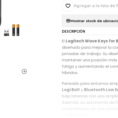
Agregar a la lista de 
Mostrar stock de ubicaci
DESCRIPCIÓN
El
Logitech Wave Keys for 
diseñado para mejorar la co
jornadas de trabajo. Su di
mantener una posición más 
fatiga y aumentando el conf
híbridos.
Pensado para entornos empr
Logi Bolt
y
Bluetooth Low 
baja latencia con una amplia
Además, su autonomía de 
convirtiéndolo en una soluci
confiabilidad.