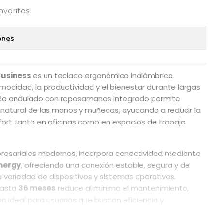
favoritos
ones
Business
es un teclado ergonómico inalámbrico
modidad, la productividad y el bienestar durante largas
seño ondulado con reposamanos integrado permite
natural de las manos y muñecas, ayudando a reducir la
ort tanto en oficinas como en espacios de trabajo
esariales modernos, incorpora conectividad mediante
Energy
, ofreciendo una conexión estable, segura y de
 variedad de dispositivos y sistemas operativos.
hasta
36 meses
reduce al mínimo el mantenimiento,
ón ideal para usuarios que buscan eficiencia y