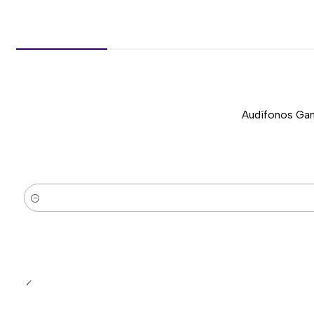
Audífonos Gam
-37%
Nuevo
Cantidad