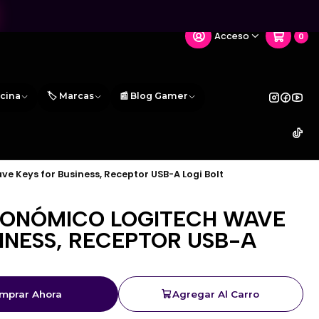
Acceso
0
icina
🏷️ Marcas
📰 Blog Gamer
 Keys for Business, Receptor USB-A Logi Bolt
ONÓMICO LOGITECH WAVE
INESS, RECEPTOR USB-A
mprar Ahora
Agregar Al Carro