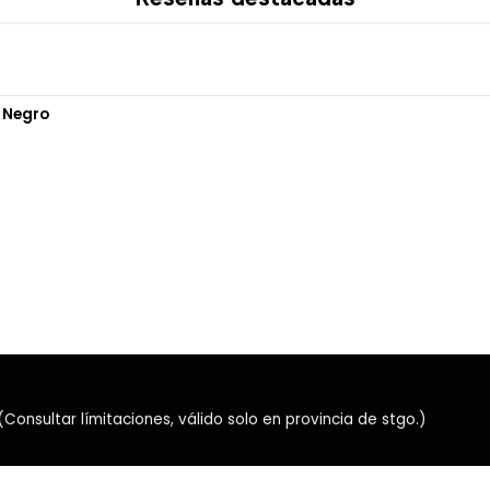
El sistema Logi Bolt proporc
para empresas y oficinas do
Además, permite un alcance
 Negro
libertad para organizar tu e
🔋 Hasta 36 mese
Gracias a su eficiente consu
Keys for Business ofrece u
cambios de batería y mante
períodos.
⚙️ Personalizació
nsultar límitaciones, válido solo en provincia de stgo.)
Compatible con
Logi Optio
de cada usuario: