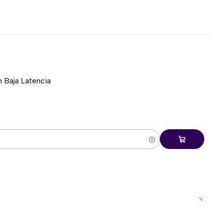
iones
eas
e trabajo
uctividad tanto en Windows como macOS.
 Baja Latencia
entornos profesionales
malista se adapta perfectamente a:
arrollo
arial
cación
Works With Chromebook
, ampliando aún más su