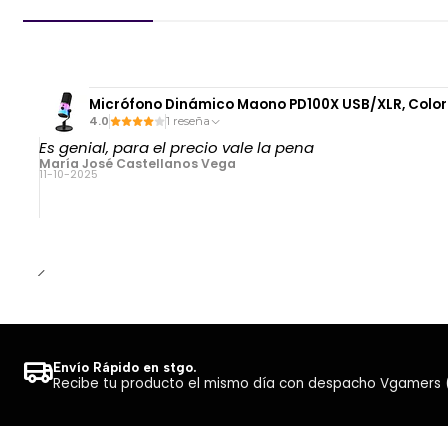
Micrófono Dinámico Maono PD100X USB/XLR, Color
4.0
1 reseña
Es genial, para el precio vale la pena
María José Castellanos Vega
11-10-2025
Envío Rápido en stgo.
Recibe tu producto el mismo día con despacho Vgamers (Co