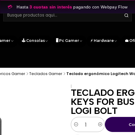
💳
Hasta
3 cuotas sin interés
pagando con Webpay Flow
Gamer
🕹️ Consolas
🖥️ Pc Gamer
⚡ Hardware
💼 Of
éricos Gamer
Teclados Gamer
Teclado ergonómico Logitech Wave
|
TECLADO ERG
KEYS FOR BUS
LOGI BOLT
Co
Cantidad