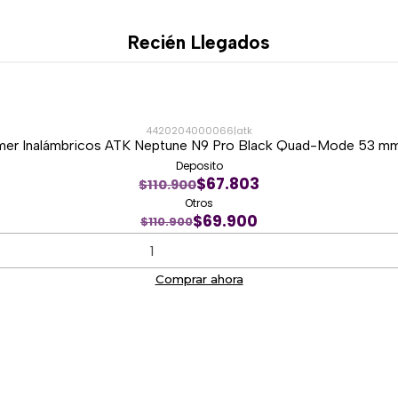
Personalización de func
Accesos rápidos
Recién Llegados
Automatización de tar
Optimización del flujo d
Ideal para mejorar la prod
4420204000066
|
atk
er Inalámbricos ATK Neptune N9 Pro Black Quad-Mode 53 mm
Deposito
💼 Diseñado para 
$67.803
$110.900
Su estética moderna y mini
Otros
$69.900
$110.900
💻 Oficinas corporativas
🏠 Home Office
Comprar ahora
📚 Espacios de estudio
👨‍💻 Programación y des
📊 Productividad empres
Además, cuenta con certifi
compatibilidad.