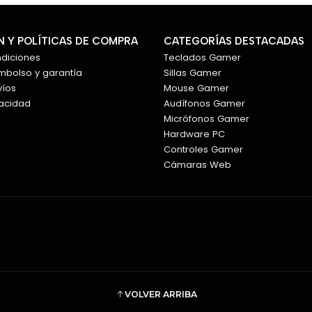
🚀 Característica
 Y POLÍTICAS DE COMPRA
CATEGORÍAS DESTACADAS
ndiciones
Teclados Gamer
⌨️ Diseño ergonómico Wa
embolso y garantía
Sillas Gamer
🤲 Reposamanos integ
víos
Mouse Gamer
📡 Conectividad inalámbr
vacidad
Audífonos Gamer
🔒 Tecnología Logi Bolt 
Micrófonos Gamer
🔋 Hasta
36 meses
de 
Hardware PC
⚙️ Compatible con
Logi
Controles Gamer
💻 Compatible con Wind
Cámaras Web
📶 Alcance inalámbrico
🏢 Diseñado para uso em
✅ Certificación ergonó
📋 Especificacion
Marca:
Logitech
VOLVER ARRIBA
Modelo:
Wave Keys for Busi