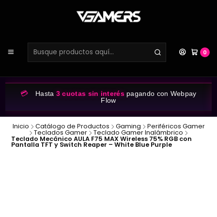
0
💳
Hasta
3 cuotas sin interés
pagando con Webpay
Flow
Inicio
Catálogo de Productos
Gaming
Periféricos Gamer
Teclados Gamer
Teclado Gamer Inalámbrico
Teclado Mecánico AULA F75 MAX Wireless 75% RGB con
Pantalla TFT y Switch Reaper – White Blue Purple