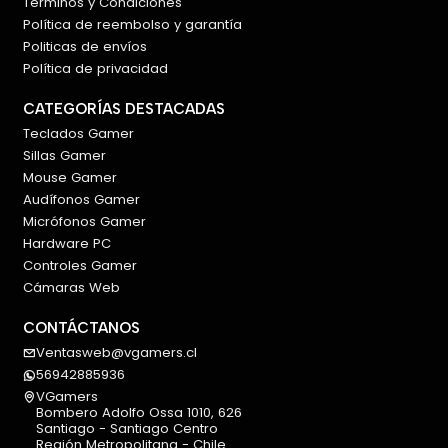
Términos y Condiciones
Efectos visuales más limpios y modernos
Política de reembolso y garantía
Politicas de envíos
Totalmente configurable mediante software.
Política de privacidad
CATEGORÍAS DESTACADAS
🧠 Hot Swap + personalización total
Teclados Gamer
Compatible con:
Sillas Gamer
Mouse Gamer
Switches mecánicos 3 y 5 pines
Audífonos Gamer
Estabilizadores screw-in
Micrófonos Gamer
Hardware PC
Permitiendo personalizar completamente:
Controles Gamer
Cámaras Web
Sonido
Sensación
CONTÁCTANOS
Rendimiento
Ventasweb@vgamers.cl
56942885936
Ideal para entusiastas de teclados custom.
VGamers
Bombero Adolfo Ossa 1010, 626
Santiago - Santiago Centro
Región Metropolitana - Chile