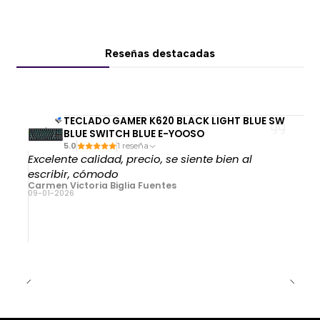
Uso en múltiples dispositivos
Compatible con:
Reseñas destacadas
Windows
macOS
Android
TECLADO GAMER K620 BLACK LIGHT BLUE SW
Linux
BLUE SWITCH BLUE E-YOOSO
5.0
1 reseña
Excelente calidad, precio, se siente bien al
🎯 Switches LEOBOG Reaper prelubricados
escribir, cómodo
Carmen Victoria Biglia Fuentes
Los switches Reaper entregan:
09-01-2026
Sensación lineal ultra suave
Sonido cremoso y profundo
Excelente estabilidad en pulsaciones
Respuesta rápida y consistente
Gracias a su lubricación de fábrica y materiales