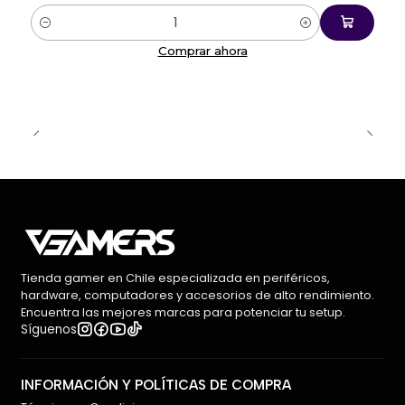
Cantidad
🖥️ Pantalla TFT inteligente + perilla metálica
Comprar ahora
La pantalla integrada permite visualizar:
GIFs personalizados
Estado de batería
Conectividad
Configuración RGB
Mientras que la rueda metálica facilita el control
rápido de volumen y funciones multimedia.
Tienda gamer en Chile especializada en periféricos,
hardware, computadores y accesorios de alto rendimiento.
🌈 RGB por tecla orientado al sur
Encuentra las mejores marcas para potenciar tu setup.
Síguenos
El sistema RGB south-facing mejora:
La difusión de iluminación
INFORMACIÓN Y POLÍTICAS DE COMPRA
Compatibilidad con keycaps premium