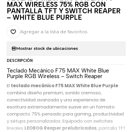
MAX WIRELESS 75% RGB CON
PANTALLA TFT Y SWITCH REAPER
– WHITE BLUE PURPLE
Agregar a la lista de favoritos
Mostrar stock de ubicaciones
DESCRIPCIÓN
Teclado Mecánico F75 MAX White Blue
Purple RGB Wireless – Switch Reaper
El
teclado mecánico F75 MAX White Blue Purple
combina diseño premium, sonido cremoso,
conectividad avanzada y una experiencia de
escritura extremadamente suave en un formato
compacto 75% pensado para gaming, productividad
y setups personalizados. Equipado con switches
lineales
LEOBOG Reaper prelubricados
, pantalla TFT