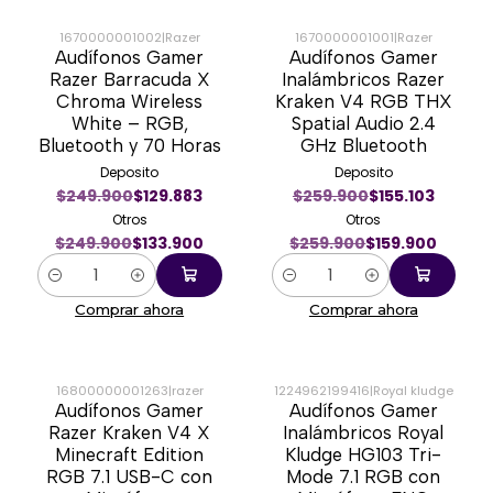
1670000001002
|
Razer
1670000001001
|
Razer
Audífonos Gamer
Audífonos Gamer
-46%
-38%
Razer Barracuda X
Inalámbricos Razer
Chroma Wireless
Kraken V4 RGB THX
White – RGB,
Spatial Audio 2.4
Bluetooth y 70 Horas
GHz Bluetooth
Deposito
Deposito
$249.900
$129.883
$259.900
$155.103
Otros
Otros
$249.900
$133.900
$259.900
$159.900
Cantidad
Cantidad
Comprar ahora
Comprar ahora
16800000001263
|
razer
1224962199416
|
Royal kludge
Audífonos Gamer
Audífonos Gamer
-14%
-57%
Razer Kraken V4 X
Inalámbricos Royal
Minecraft Edition
Kludge HG103 Tri-
RGB 7.1 USB-C con
Mode 7.1 RGB con