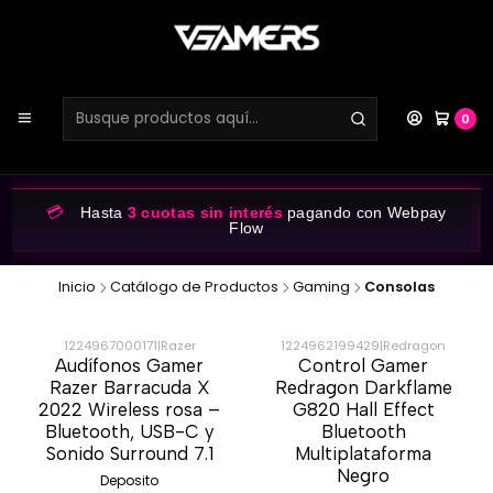
0
💳
Hasta
3 cuotas sin interés
pagando con Webpay
Flow
Inicio
Catálogo de Productos
Gaming
Consolas
1224967000171
|
Razer
1224962199429
|
Redragon
Audífonos Gamer
Control Gamer
-47%
-51%
Razer Barracuda X
Redragon Darkflame
2022 Wireless rosa –
G820 Hall Effect
Bluetooth, USB-C y
Bluetooth
Sonido Surround 7.1
Multiplataforma
Negro
Deposito