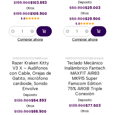
$199.900
$103.693
Deposito
$60.900
$29.003
Otros
$199.900
$106.900
Otros
$60.900
$29.900
5.0
5.0
Cantidad
Cantidad
Comprar ahora
Comprar ahora
16800000013298
|
Razer
16800000001019
|
Fantech
Razer Kraken Kitty
Teclado Mecánico
-49%
-43%
V3 X – Audifonos
Inalámbrico Fantech
con Cable, Orejas de
MAXFIT AIR83
Gatito, micrófono
MK915 Super
cardioide, Sonido
Famicom Edition
Envolve
75% ARGB Triple
Conexión
Deposito
$130.900
$64.893
Deposito
$139.900
$77.503
Otros
$130.900
$66.900
Otros