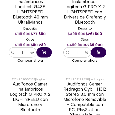
Inalámbricos
Inalámbricos
Logitech G435
Logitech G PRO X 2
LIGHTSPEED
LIGHTSPEED con
Bluetooth 40 mm
Drivers de Grafeno y
Ultralivianos
Bluetooth
Deposito
Deposito
$119.900
$77.880
$499.900
$261.803
Otros
Otros
$119.900
$80.289
$499.900
$269.900
Cantidad
Cantidad
Comprar ahora
Comprar ahora
1224967000183
|
Logitech
1224962199428
|
redragon
Audífonos Gamer
Audífonos Gamer
-47%
-38%
Inalámbricos
Redragon Cybill H312
Logitech G PRO X 2
Stereo 3.5 mm con
LIGHTSPEED con
Micrófono Removible
Micrófono y
– Compatible con
Bluetooth
PC, PlayStation,
Xbox y Móviles