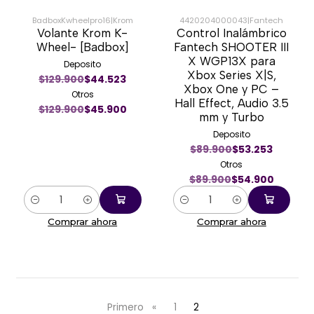
BadboxKwheelpro16
|
Krom
4420204000043
|
Fantech
Volante Krom K-
Control Inalámbrico
-65%
-39%
Wheel- [Badbox]
Fantech SHOOTER III
X WGP13X para
Deposito
Xbox Series X|S,
$129.900
$44.523
Xbox One y PC –
Otros
Hall Effect, Audio 3.5
$129.900
$45.900
mm y Turbo
Deposito
$89.900
$53.253
Otros
$89.900
$54.900
Cantidad
Cantidad
Comprar ahora
Comprar ahora
Primero
«
1
2