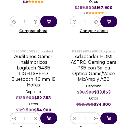
Otros
5.0
$299.900
$167.900
5.0
Cantidad
Cantidad
Comprar ahora
Comprar ahora
1670000000920
|
Logitech
8222999999805
|
Logitech
Audífonos Gamer
Adaptador HDMI
-35%
-62%
Inalámbricos
ASTRO Gaming para
Logitech G435
PS5 con Salida
LIGHTSPEED
Óptica Game/Voice
Bluetooth 40 mm 18
MixAmp y A50
Horas
Deposito
Deposito
$90.900
$33.853
$129.900
$82.353
Otros
Otros
$90.900
$34.900
$129.900
$84.900
Cantidad
Cantidad