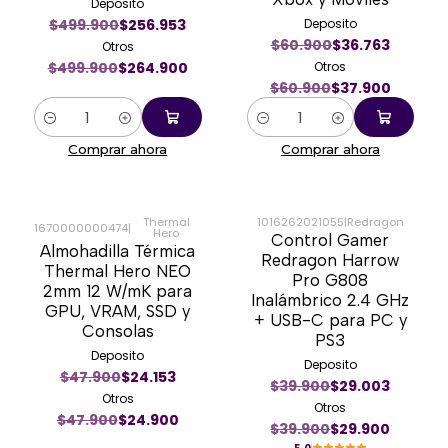
Deposito
$499.900
$256.953
Deposito
$60.900
$36.763
Otros
$499.900
$264.900
Otros
$60.900
$37.900
Cantidad
Cantidad
Comprar ahora
Comprar ahora
Thermal
1016262021055
|
Redragon
1670000000474
|
Hero
Control Gamer
-48%
-25%
Almohadilla Térmica
Redragon Harrow
Thermal Hero NEO
Pro G808
2mm 12 W/mK para
Inalámbrico 2.4 GHz
GPU, VRAM, SSD y
+ USB-C para PC y
Consolas
PS3
Deposito
Deposito
$47.900
$24.153
$39.900
$29.003
Otros
Otros
$47.900
$24.900
$39.900
$29.900