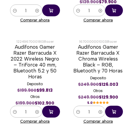
$139.900
$79.900
Cantidad
Cantidad
Comprar ahora
Comprar ahora
1224967000180
|
Razer
1670000001003
|
Razer
Audífonos Gamer
Audífonos Gamer
-49%
-48%
Razer Barracuda X
Razer Barracuda X
2022 Wireless Negro
Chroma Wireless
– TriForce 40 mm,
Black – RGB,
Bluetooth 5.2 y 50
Bluetooth y 70 Horas
Horas
Deposito
Deposito
$249.900
$126.003
$199.900
$99.813
Otros
Otros
$249.900
$129.900
$199.900
$102.900
5.0
Cantidad
Cantidad
Comprar ahora
Comprar ahora