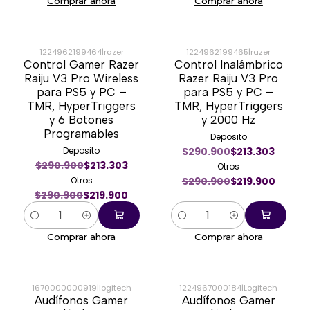
Comprar ahora
Comprar ahora
1224962199464
|
razer
1224962199465
|
razer
Control Gamer Razer
Control Inalámbrico
-24%
-24%
Raiju V3 Pro Wireless
Razer Raiju V3 Pro
para PS5 y PC –
para PS5 y PC –
TMR, HyperTriggers
TMR, HyperTriggers
y 6 Botones
y 2000 Hz
Programables
Deposito
Deposito
$290.900
$213.303
$290.900
$213.303
Otros
Otros
$290.900
$219.900
$290.900
$219.900
Cantidad
Cantidad
Comprar ahora
Comprar ahora
1670000000919
|
logitech
1224967000184
|
Logitech
Audífonos Gamer
Audífonos Gamer
-33%
-46%