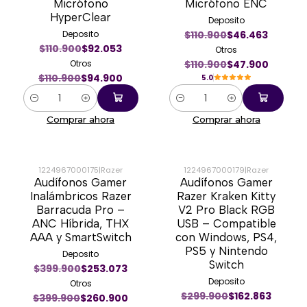
Micrófono
Micrófono ENC
HyperClear
Deposito
Deposito
$110.900
$46.463
$110.900
$92.053
Otros
Otros
$110.900
$47.900
$110.900
$94.900
5.0
Cantidad
Cantidad
Comprar ahora
Comprar ahora
1224967000175
|
Razer
1224967000179
|
Razer
Audífonos Gamer
Audífonos Gamer
-35%
-44%
Inalámbricos Razer
Razer Kraken Kitty
Barracuda Pro –
V2 Pro Black RGB
ANC Híbrida, THX
USB – Compatible
AAA y SmartSwitch
con Windows, PS4,
PS5 y Nintendo
Deposito
Switch
$399.900
$253.073
Deposito
Otros
$299.900
$162.863
$399.900
$260.900