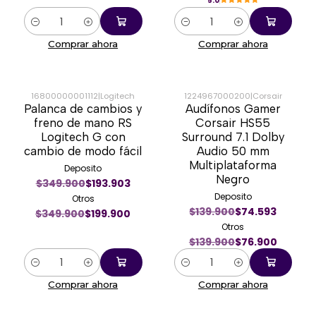
5.0
Cantidad
Cantidad
Comprar ahora
Comprar ahora
16800000001112
|
Logitech
1224967000200
|
Corsair
Palanca de cambios y
Audífonos Gamer
-43%
-45%
freno de mano RS
Corsair HS55
Logitech G con
Surround 7.1 Dolby
cambio de modo fácil
Audio 50 mm
Multiplataforma
Deposito
Negro
$349.900
$193.903
Deposito
Otros
$139.900
$74.593
$349.900
$199.900
Otros
$139.900
$76.900
Cantidad
Cantidad
Comprar ahora
Comprar ahora