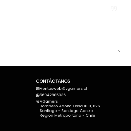
CONTÁCTANOS
Ventasweb@vgamers.cl
56942885936
VGamers
Bombero Adolfo Ossa 1010, 626
Santiago - Santiago Centro
Región Metropolitana - Chile