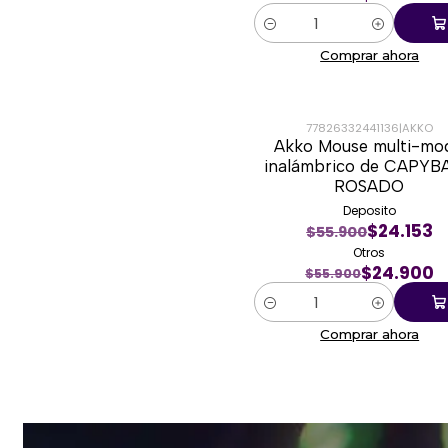
Cantidad
Comprar ahora
77826332441136
|
AKKO
Akko Mouse multi-mo
-55%
inalámbrico de CAPYB
ROSADO
Deposito
$24.153
$55.900
Otros
$24.900
$55.900
Cantidad
Comprar ahora