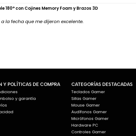
ble 180° con Cojines Memory Foam y Brazos 3D
o a la fecha que me dijeron excelente.
 Y POLÍTICAS DE COMPRA
CATEGORÍAS DESTACADAS
ndiciones
Teclados Gamer
embolso y garantía
Sillas Gamer
víos
Mouse Gamer
vacidad
Audífonos Gamer
Micrófonos Gamer
Hardware PC
Controles Gamer