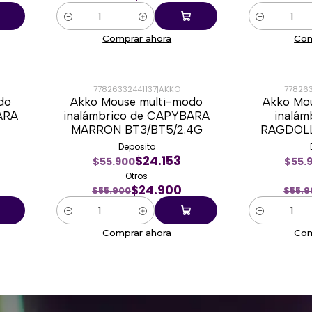
Cantidad
Cantidad
Comprar ahora
Com
77826332441137
|
AKKO
77826
do
Akko Mouse multi-modo
Akko Mo
-55%
-55%
ARA
inalámbrico de CAPYBARA
inalám
MARRON BT3/BT5/2.4G
RAGDOLL
Deposito
$24.153
$55.900
$55.
Otros
$24.900
$55.900
$55.9
Cantidad
Cantidad
Comprar ahora
Com