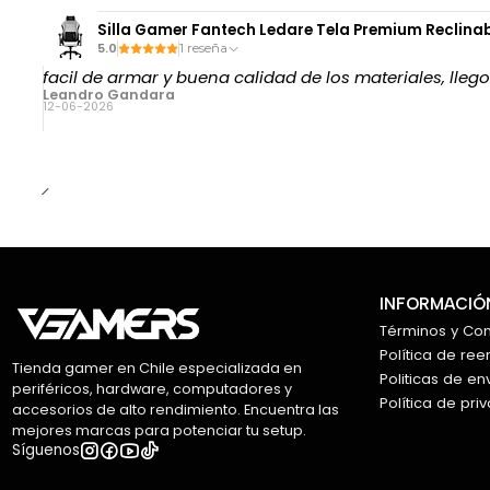
Silla Gamer Fantech Ledare Tela Premium Reclina
5.0
1 reseña
facil de armar y buena calidad de los materiales, lleg
Leandro Gandara
12-06-2026
INFORMACIÓN
Términos y Co
Política de re
Tienda gamer en Chile especializada en
Politicas de en
periféricos, hardware, computadores y
Política de pri
accesorios de alto rendimiento. Encuentra las
mejores marcas para potenciar tu setup.
Síguenos