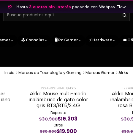
💳
Hasta
3 cuotas sin interés
pagando con Webpay Flow
Gamer
🕹️ Consolas
🖥️ Pc Gamer
⚡ Hardware
💼 Of
Inicio
Marcas de Tecnología y Gaming
Marcas Gamer
Akko
1224962199401
|
Akko
12249
mer
Akko Mouse multi-modo
Akko Mo
-36%
-36%
piano
inalámbrico de gato color
inalámbri
gris BT3/BT5/2.4G
rosa 
Deposito
$19.303
$30.900
$30.
Otros
$19.900
$30.900
$30.