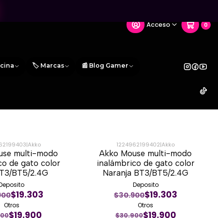
Acceso
0
icina
🏷️ Marcas
📰 Blog Gamer
62199403
|
Akko
1224962199402
|
Akko
use multi-modo
Akko Mouse multi-modo
-36%
co de gato color
inalámbrico de gato color
BT3/BT5/2.4G
Naranja BT3/BT5/2.4G
Deposito
Deposito
$19.303
$19.303
900
$30.900
Otros
Otros
$19.900
$19.900
900
$30.900