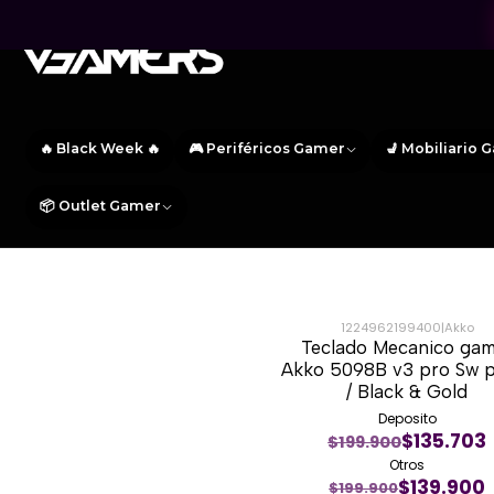
🔥 Black Week 🔥
🎮 Periféricos Gamer
💺 Mobiliario 
📦 Outlet Gamer
1224962199400
|
Akko
Teclado Mecanico ga
-30%
Akko 5098B v3 pro Sw 
/ Black & Gold
Deposito
$135.703
$199.900
Otros
$139.900
$199.900