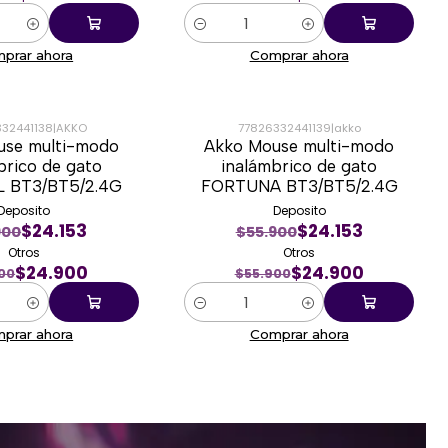
Cantidad
prar ahora
Comprar ahora
332441138
|
AKKO
77826332441139
|
akko
use multi-modo
Akko Mouse multi-modo
-55%
brico de gato
inalámbrico de gato
 BT3/BT5/2.4G
FORTUNA BT3/BT5/2.4G
Deposito
Deposito
$24.153
$24.153
900
$55.900
Otros
Otros
$24.900
$24.900
00
$55.900
Cantidad
prar ahora
Comprar ahora