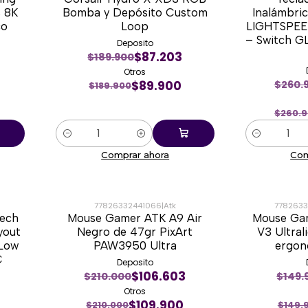
-53%
-34%
s 8K
Bomba y Depósito Custom
Inalámbri
co
Loop
LIGHTSPEED
– Switch G
Deposito
$87.203
$189.900
Otros
$89.900
$260.
$189.900
$260.
Cantidad
Cantidad
Comprar ahora
Com
77826332441066
|
Atk
7782633
tech
Mouse Gamer ATK A9 Air
Mouse Ga
-48%
-47%
yout
Negro de 47gr PixArt
V3 Ultral
 Low
PAW3950 Ultra
ergon
C
Deposito
$106.603
$210.000
$149.
Otros
$109.900
$210.000
$149.