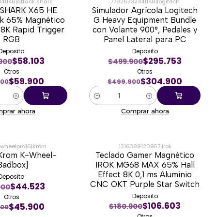
41146
|
attack shark
77826332441148
|
logitech
SHARK X65 HE
Simulador Agrícola Logitech
-39%
ck 65% Magnético
G Heavy Equipment Bundle
t 8K Rapid Trigger
con Volante 900°, Pedales y
RGB
Panel Lateral para PC
Deposito
Deposito
$58.103
$295.753
900
$499.900
Otros
Otros
$59.900
$304.900
900
$499.900
Cantidad
prar ahora
Comprar ahora
wheelpro16
|
Krom
1316389120957
|
irok
 Krom K-Wheel-
Teclado Gamer Magnético
-39%
Badbox]
IROK MG68 MAX 65% Hall
Effect 8K 0,1 ms Aluminio
Deposito
CNC OKT Purple Star Switch
$44.523
900
Deposito
Otros
$106.603
$45.900
$180.900
900
Otros