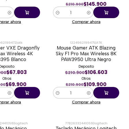
$145.900
$210.900
Cantidad
prar ahora
Comprar ahora
962199472
|
atk
1224962199475
|
ATK
er VXE Dragonfly
Mouse Gamer ATK Blazing
-48%
ax Wireless 4K
Sky F1 Pro Max Wireless 8K
395 Blanco
PAW3950 Ultra Negro
Deposito
Deposito
$67.803
$106.603
900
$210.900
Otros
Otros
$69.900
$109.900
900
$210.900
Cantidad
prar ahora
Comprar ahora
2441058
|
logitech
77826332441059
|
logitech
do Mecánico
Teclado Mecánico Logitech