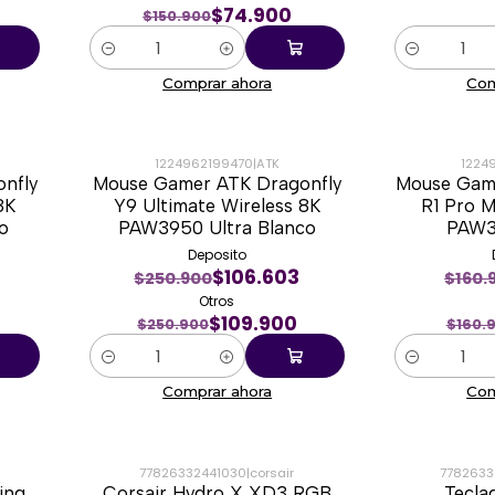
$74.900
$150.900
Cantidad
Cantidad
Comprar ahora
Com
1224962199470
|
ATK
1224
nfly
Mouse Gamer ATK Dragonfly
Mouse Gam
-56%
-57%
8K
Y9 Ultimate Wireless 8K
R1 Pro M
o
PAW3950 Ultra Blanco
PAW3
Deposito
$106.603
$250.900
$160.
Otros
$109.900
$250.900
$160.
Cantidad
Cantidad
Comprar ahora
Com
77826332441030
|
corsair
7782633
ing
Corsair Hydro X XD3 RGB
Tecla