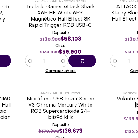
77826332441145
|
attack shark
778263324
 505
Teclado Gamer Attack Shark
ATTACK 
-54%
-54%
R,
X65 HE White 65%
Starry Bla
 y
Magnético Hall Effect 8K
Hall Effec
Rapid Trigger RGB USB-C
Deposito
$58.103
$130.900
$130.
Otros
$59.900
$130.900
$130.
Cantidad
Cantidad
Comprar ahora
Com
4420204000020
|
razer
BadboxK
NI60
Micrófono USB Razer Seiren
Volante
-18%
-65%
 Hall
V3 Chroma Mercury White
[
pid
RGB Supercardioide 24-
ación
bit/96 kHz
$129.
Deposito
$136.673
$170.900
$129.
Otros