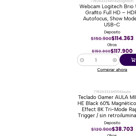
77826332441142
|
logitech
Webcam Logitech Brio
-22%
Grafito Full HD – HD
Autofocus, Show Mode
USB-C
Deposito
$114.363
$150.900
Otros
$117.900
$150.900
Cantidad
Comprar ahora
77826332441156
|
aula
Teclado Gamer AULA MI
-67%
HE Black 60% Magnético
Effect 8K Tri-Mode Ra
Trigger / sin retroilumin
Deposito
$38.703
$120.900
Otros