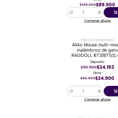
$89.900
$139.900
Cantidad
Comprar ahora
77826332441138
|
AKKO
Akko Mouse multi-mo
-55%
inalámbrico de gato
RAGDOLL BT3/BT5/2.
Deposito
$24.153
$55.900
Otros
$24.900
$55.900
Cantidad
Comprar ahora