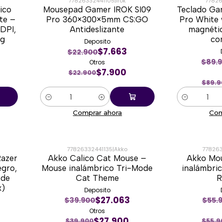
77826332441105
|
Irok
77826
ico
Mousepad Gamer IROK SI09
Teclado G
-66%
-27%
te –
Pro 360×300×5mm CS:GO
Pro White 
DPI,
Antideslizante
magnéti
 g
co
Deposito
$7.663
$22.900
$89.
Otros
$7.900
$22.900
$89.9
Cantidad
Cantidad
Comprar ahora
Com
77826332441135
|
Akko
77826
Razer
Akko Calico Cat Mouse –
Akko Mo
-30%
-55%
egro,
Mouse inalámbrico Tri-Mode
inalámbr
 de
Cat Theme
x)
Deposito
$27.063
$39.900
$55.
Otros
$27.900
$39.900
$55.9