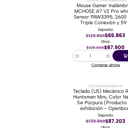
77826332441100
|
Mchose
Mouse Gamer Inalámbr
-48%
MCHOSE A7 V2 Pro whi
Sensor PAW3395, 2600 
Triple Conexión y 59
Deposito
$65.863
$129.900
Otros
$67.900
$129.900
Cantidad
Comprar ahora
2153121466991
|
Razer
Teclado (US) Mecánico 
-36%
Huntsman Mini, Color N
Sw Púrpura (Producto
exhibición - Openbo
Deposito
$87.203
$139.900
Otros