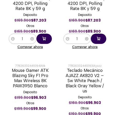
4200 DPI, Polling
4200 DPI, Polling
Rate 8K y 59 g
Rate 8K y 59 g
Deposito
Deposito
$169.900
$87.203
$169.900
$87.203
Otros
Otros
$169.900
$89.900
$169.900
$89.900
Cantidad
Cantidad
Comprar ahora
Comprar ahora
77826332441094
|
Atk
77826332441093
|
Ajazz
Mouse Gamer ATK
Teclado Mecánico
-50%
-38%
Blazing Sky F1 Pro
AJAZZ AK820 V2 –
Max Wireless 8K
Sw White Peach /
PAW3950 Blanco
Black Gray Yellow /
us
Deposito
$199.900
$96.903
Deposito
$160.900
$96.903
Otros
$199.900
$99.900
Otros
$160.900
$99.900