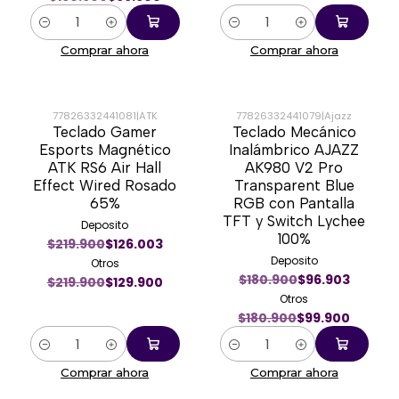
Cantidad
Cantidad
Comprar ahora
Comprar ahora
77826332441081
|
ATK
77826332441079
|
Ajazz
Teclado Gamer
Teclado Mecánico
-41%
-45%
Esports Magnético
Inalámbrico AJAZZ
ATK RS6 Air Hall
AK980 V2 Pro
Effect Wired Rosado
Transparent Blue
65%
RGB con Pantalla
TFT y Switch Lychee
Deposito
100%
$219.900
$126.003
Deposito
Otros
$180.900
$96.903
$219.900
$129.900
Otros
$180.900
$99.900
Cantidad
Cantidad
Comprar ahora
Comprar ahora