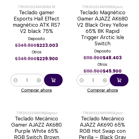
77826332441089
|
ATK
77826332441088
|
Ajazz
Teclado gamer
Teclado Magnético
-34%
-55%
Esports Hall Effect
Gamer AJAZZ AK680
magnético ATK RS7
V2 Black Grey Yellow
V2 black 75%
65% 8K Rapid
Trigger Arctic Isle
Deposito
Switch
$349.900
$223.003
Deposito
Otros
$110.900
$48.403
$349.900
$229.900
Otros
$110.900
$49.900
Cantidad
Cantidad
Comprar ahora
Comprar ahora
77826332441086
|
ajazz
77826332441085
|
Ajazz
Teclado Mecánico
Teclado Mecánico
-60%
-62%
Gamer AJAZZ AK680
AJAZZ AK690 65%
Purple White 65%
RGB Hot Swap con
RGB Switch Brown
Perilla – Black Gray