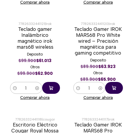
Comprar ahora
Comprar ahora
77826332441121
|
Irok
77826332441120
|
irok
Teclado gamer
Teclado Gamer IROK
-37%
-27%
Inalámbrico
MARS68 Pro White
magnético irok
wired – Precisión
mars68 wireless
magnética para
gaming competitivo
Deposito
$99.900
$61.013
Deposito
$89.900
$63.923
Otros
$99.900
$62.900
Otros
$89.900
$65.900
Cantidad
Cantidad
Comprar ahora
Comprar ahora
77826332441118
|
cougar
77826332441117
|
irok
Escritorio Eléctrico
Teclado Gamer IROK
-25%
-37%
Cougar Royal Mossa
MARS68 Pro