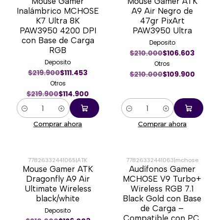
Mouse Gamer
Mouse Gamer ATK
-48%
-48%
Inalámbrico MCHOSE
A9 Air Negro de
K7 Ultra 8K
47gr PixArt
PAW3950 4200 DPI
PAW3950 Ultra
con Base de Carga
Deposito
RGB
$210.000
$106.603
Deposito
Otros
$219.900
$111.453
$210.000
$109.900
Otros
$219.900
$114.900
Cantidad
Cantidad
Comprar ahora
Comprar ahora
77826332441065
|
ATK
77826332441063
|
mchose
Mouse Gamer ATK
Audífonos Gamer
-38%
-35%
Dragonfly A9 Air
MCHOSE V9 Turbo+
Ultimate Wireless
Wireless RGB 7.1
black/white
Black Gold con Base
de Carga –
Deposito
Compatible con PC,