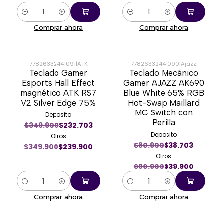
Cantidad
Cantidad
Comprar ahora
Comprar ahora
77826332441091
|
ATK
77826332441090
|
Ajazz
Teclado Gamer
Teclado Mecánico
-31%
-51%
Esports Hall Effect
Gamer AJAZZ AK690
magnético ATK RS7
Blue White 65% RGB
V2 Silver Edge 75%
Hot-Swap Maillard
MC Switch con
Deposito
Perilla
$349.900
$232.703
Deposito
Otros
$80.900
$38.703
$349.900
$239.900
Otros
$80.900
$39.900
Cantidad
Cantidad
Comprar ahora
Comprar ahora