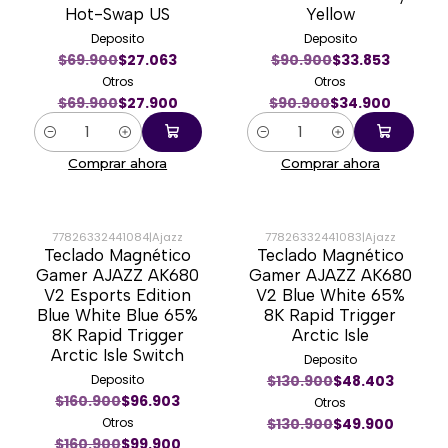
Hot-Swap US
Yellow
Deposito
Deposito
$69.900
$27.063
$90.900
$33.853
Otros
Otros
$69.900
$27.900
$90.900
$34.900
Cantidad
Cantidad
Comprar ahora
Comprar ahora
77826332441084
|
Ajazz
77826332441083
|
Ajazz
Teclado Magnético
Teclado Magnético
-38%
-62%
Gamer AJAZZ AK680
Gamer AJAZZ AK680
V2 Esports Edition
V2 Blue White 65%
Blue White Blue 65%
8K Rapid Trigger
8K Rapid Trigger
Arctic Isle
Arctic Isle Switch
Deposito
Deposito
$130.900
$48.403
$160.900
$96.903
Otros
Otros
$130.900
$49.900
$160.900
$99.900