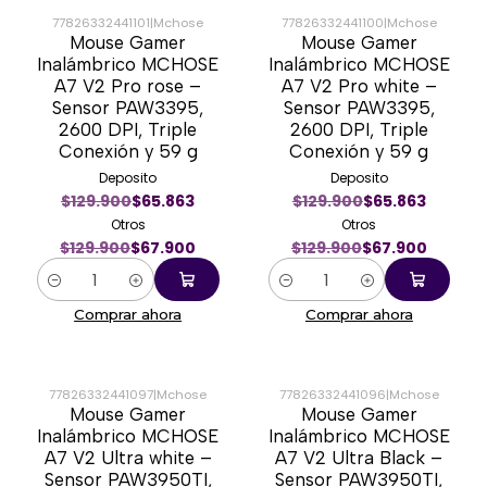
77826332441101
|
Mchose
77826332441100
|
Mchose
Mouse Gamer
Mouse Gamer
-48%
-48%
Inalámbrico MCHOSE
Inalámbrico MCHOSE
A7 V2 Pro rose –
A7 V2 Pro white –
Sensor PAW3395,
Sensor PAW3395,
2600 DPI, Triple
2600 DPI, Triple
Conexión y 59 g
Conexión y 59 g
Deposito
Deposito
$129.900
$65.863
$129.900
$65.863
Otros
Otros
$129.900
$67.900
$129.900
$67.900
Cantidad
Cantidad
Comprar ahora
Comprar ahora
77826332441097
|
Mchose
77826332441096
|
Mchose
Mouse Gamer
Mouse Gamer
-47%
-47%
Inalámbrico MCHOSE
Inalámbrico MCHOSE
A7 V2 Ultra white –
A7 V2 Ultra Black –
Sensor PAW3950TI,
Sensor PAW3950TI,