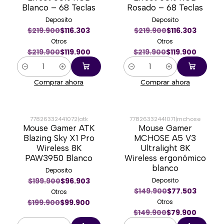
Blanco – 68 Teclas
Rosado – 68 Teclas
Deposito
Deposito
$219.900
$116.303
$219.900
$116.303
Otros
Otros
$219.900
$119.900
$219.900
$119.900
Cantidad
Cantidad
Comprar ahora
Comprar ahora
77826332441072
|
atk
77826332441071
|
mchose
Mouse Gamer ATK
Mouse Gamer
-50%
-47%
Blazing Sky X1 Pro
MCHOSE A5 V3
Wireless 8K
Ultralight 8K
PAW3950 Blanco
Wireless ergonómico
blanco
Deposito
$199.900
$96.903
Deposito
$149.900
$77.503
Otros
$199.900
$99.900
Otros
$149.900
$79.900