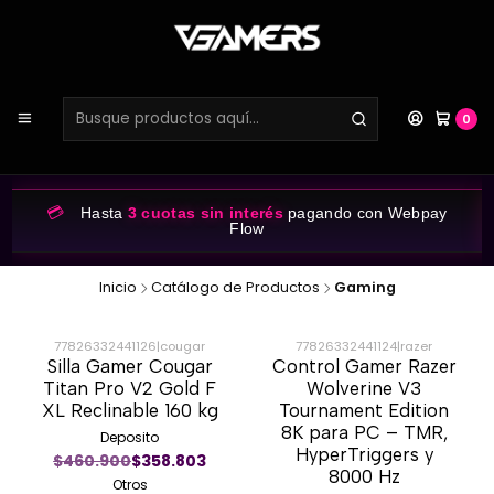
0
💳
Hasta
3 cuotas sin interés
pagando con Webpay
Flow
Inicio
Catálogo de Productos
Gaming
77826332441126
|
cougar
77826332441124
|
razer
Silla Gamer Cougar
Control Gamer Razer
-20%
-30%
Titan Pro V2 Gold F
Wolverine V3
XL Reclinable 160 kg
Tournament Edition
8K para PC – TMR,
Deposito
HyperTriggers y
$460.900
$358.803
8000 Hz
Otros