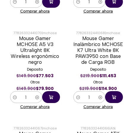
Cantidad
Cantidad
Comprar ahora
Comprar ahora
77826332441070
|
mchose
77826332441068
|
mchose
Mouse Gamer
Mouse Gamer
-47%
-48%
MCHOSE A5 V3
Inalámbrico MCHOSE
Ultralight 8K
K7 Ultra White 8K
Wireless ergonómico
PAW3950 con Base
negro
de Carga RGB
Deposito
Deposito
$149.900
$77.503
$219.900
$111.453
Otros
Otros
$149.900
$79.900
$219.900
$114.900
Cantidad
Cantidad
Comprar ahora
Comprar ahora
77826332441067
|
mchose
77826332441066
|
Atk