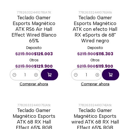
77826332441078
|
ATK
77826332441076
|
Atk
Teclado Gamer
Teclado Gamer
-41%
-45%
Esports Magnético
Esports Magnético
ATK RS6 Air Hall
ATK con efecto Hall
Effect Wired Blanco
RX eSports de 68"
65%
Wired negro
Deposito
Deposito
$219.900
$126.003
$219.900
$116.303
Otros
Otros
$219.900
$129.900
$219.900
$119.900
Cantidad
Cantidad
Comprar ahora
Comprar ahora
77826332441075
|
Atk
77826332441074
|
Atk
Teclado Gamer
Teclado Gamer
-45%
-45%
Magnético Esports
Magnético Esports
ATK 68 RX Hall
wired ATK 68 RX Hall
Effect 65% RGB
Effect 65% RGB