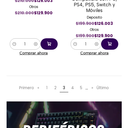
$210.000
$126.003
PS4, PS5, Switch y
Otros
Móviles
$210.000
$129.900
Deposito
$199.900
$126.003
Otros
$199.900
$129.900
Cantidad
Cantidad
Comprar ahora
Comprar ahora
...
Primero
«
1
2
3
4
5
»
Último