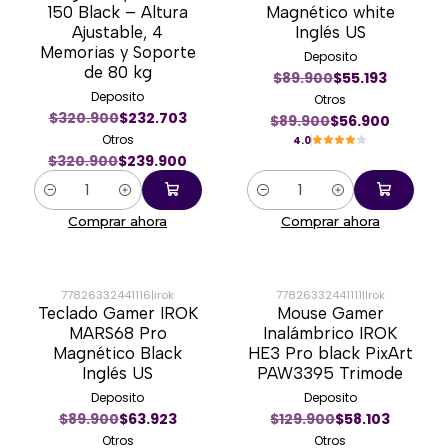
150 Black – Altura
Magnético white
Ajustable, 4
Inglés US
Memorias y Soporte
Deposito
de 80 kg
$89.900
$55.193
Deposito
Otros
$320.900
$232.703
$89.900
$56.900
Otros
4.0
$320.900
$239.900
Cantidad
Cantidad
Comprar ahora
Comprar ahora
77826332441116
|
irok
77826332441111
|
Irok
Teclado Gamer IROK
Mouse Gamer
-27%
-54%
MARS68 Pro
Inalámbrico IROK
Magnético Black
HE3 Pro black PixArt
Inglés US
PAW3395 Trimode
Deposito
Deposito
$89.900
$63.923
$129.900
$58.103
Otros
Otros