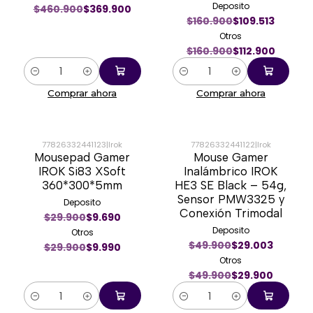
Deposito
$460.900
$369.900
$160.900
$109.513
Otros
$160.900
$112.900
Cantidad
Cantidad
Comprar ahora
Comprar ahora
77826332441123
|
Irok
77826332441122
|
Irok
Mousepad Gamer
Mouse Gamer
-67%
-40%
IROK Si83 XSoft
Inalámbrico IROK
360*300*5mm
HE3 SE Black – 54g,
Sensor PMW3325 y
Deposito
Conexión Trimodal
$29.900
$9.690
Deposito
Otros
$49.900
$29.003
$29.900
$9.990
Otros
$49.900
$29.900
Cantidad
Cantidad