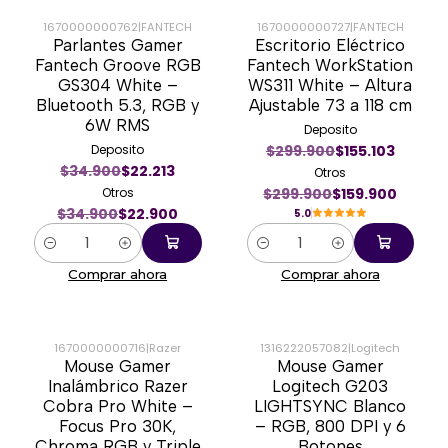
1670000000762
|
FANTECH
1670000000727
|
FANTECH
Parlantes Gamer
Escritorio Eléctrico
-34%
-47%
Fantech Groove RGB
Fantech WorkStation
GS304 White –
WS311 White – Altura
Bluetooth 5.3, RGB y
Ajustable 73 a 118 cm
6W RMS
Deposito
Deposito
$299.900
$155.103
$34.900
$22.213
Otros
Otros
$299.900
$159.900
$34.900
$22.900
5.0
Cantidad
Cantidad
Comprar ahora
Comprar ahora
1670000000716
|
Razer
1316222057082
|
Logitech
Mouse Gamer
Mouse Gamer
-50%
-52%
Inalámbrico Razer
Logitech G203
Cobra Pro White –
LIGHTSYNC Blanco
Focus Pro 30K,
– RGB, 800 DPI y 6
Chroma RGB y Triple
Botones