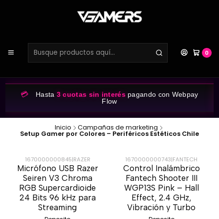
0
💳
Hasta
3 cuotas sin interés
pagando con Webpay
Flow
Inicio
Campañas de marketing
Setup Gamer por Colores – Periféricos Estéticos Chile
1670000000845
|
RAZER
1670000000743
|
FANTECH
Micrófono USB Razer
Control Inalámbrico
-32%
-50%
Seiren V3 Chroma
Fantech Shooter III
RGB Supercardioide
WGP13S Pink – Hall
24 Bits 96 kHz para
Effect, 2.4 GHz,
Streaming
Vibración y Turbo