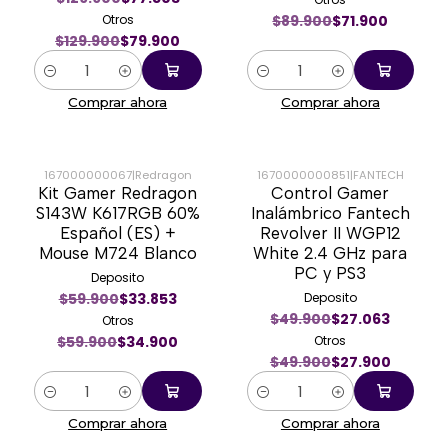
Otros
$89.900
$71.900
$129.900
$79.900
Cantidad
Cantidad
Comprar ahora
Comprar ahora
167000000067
|
Redragon
1670000000851
|
FANTECH
Kit Gamer Redragon
Control Gamer
-42%
-44%
S143W K617RGB 60%
Inalámbrico Fantech
Español (ES) +
Revolver II WGP12
Mouse M724 Blanco
White 2.4 GHz para
PC y PS3
Deposito
$59.900
$33.853
Deposito
$49.900
$27.063
Otros
$59.900
$34.900
Otros
$49.900
$27.900
Cantidad
Cantidad
Comprar ahora
Comprar ahora