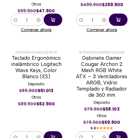
Otros
$499.900
$269.900
$59.900
$47.900
Cantidad
Cantidad
Comprar ahora
Comprar ahora
2151316914128
|
LOGITECH
1670000000850
|
COUGAR
Teclado Ergonómico
Gabinete Gamer
-30%
-25%
inalámbrico Logitech
Cougar Archon 2
Wave Keys, Color
Mesh RGB White
Blanco (ES)
ATX – 3 Ventiladores
ARGB, Vidrio
Deposito
Templado y Radiador
$89.900
$61.013
de 360 mm
Otros
Deposito
$89.900
$62.900
$79.900
$58.103
Otros
$79.900
$59.900
5.0