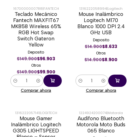
1670000000788
|
FANTECH
1316222058994
|
Logitech
Teclado Mecánico
Mouse Inalámbrico
-33%
-40%
Fantech MAXFIT67
Logitech M170
MK858 Wireless 65%
Blanco 1000 DPI 2.4
RGB Hot Swap
GHz USB
Switch Gateron
Deposito
Yellow
$14.900
$8.633
Deposito
Otros
$149.900
$96.903
$14.900
$8.900
Otros
$149.900
$99.900
Cantidad
Cantidad
Comprar ahora
Comprar ahora
1316222057141
|
LOGITECH
1224924200074
|
Motorola
Mouse Gamer
Audífono Bluetooth
-30%
-50%
Inalámbrico Logitech
Motorola Moto Buds
G305 LIGHTSPEED
065 Blanco
Blanco – Sensor