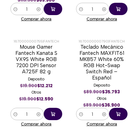
$119.900
$69.900
Cantidad
Cantidad
Comprar ahora
Comprar ahora
1670000000755
|
FANTECH
1670000000790
|
FANTECH
Mouse Gamer
Teclado Mecánico
-37%
-59%
Fantech Kanata S
Fantech MAXFIT61
VX9S White RGB
MK857 White 60%
7200 DPI Sensor
RGB Hot-Swap
A725F 82 g
Switch Red –
Español
Deposito
$19.900
$12.212
Deposito
$89.900
$35.793
Otros
$19.900
$12.590
Otros
$89.900
$36.900
Cantidad
Cantidad
Comprar ahora
Comprar ahora