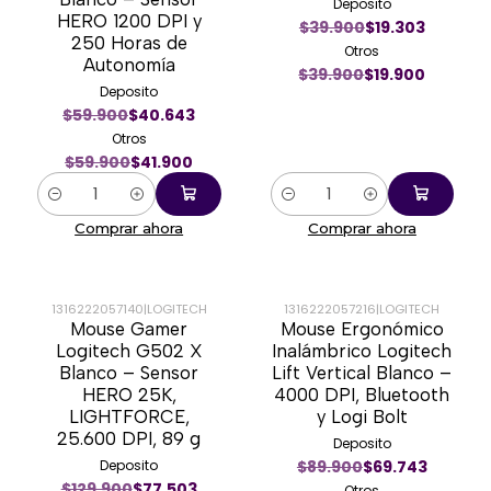
Deposito
HERO 1200 DPI y
$39.900
$19.303
250 Horas de
Otros
Autonomía
$39.900
$19.900
Deposito
$59.900
$40.643
Otros
$59.900
$41.900
Cantidad
Cantidad
Comprar ahora
Comprar ahora
1316222057140
|
LOGITECH
1316222057216
|
LOGITECH
Mouse Gamer
Mouse Ergonómico
-38%
-20%
Logitech G502 X
Inalámbrico Logitech
Blanco – Sensor
Lift Vertical Blanco –
HERO 25K,
4000 DPI, Bluetooth
LIGHTFORCE,
y Logi Bolt
25.600 DPI, 89 g
Deposito
Deposito
$89.900
$69.743
$129.900
$77.503
Otros