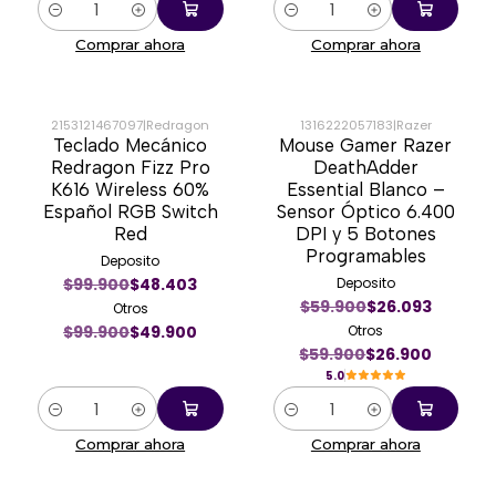
Cantidad
Cantidad
Comprar ahora
Comprar ahora
2153121467097
|
Redragon
1316222057183
|
Razer
Teclado Mecánico
Mouse Gamer Razer
-50%
-55%
Redragon Fizz Pro
DeathAdder
K616 Wireless 60%
Essential Blanco –
Español RGB Switch
Sensor Óptico 6.400
Red
DPI y 5 Botones
Programables
Deposito
$99.900
$48.403
Deposito
$59.900
$26.093
Otros
$99.900
$49.900
Otros
$59.900
$26.900
5.0
Cantidad
Cantidad
Comprar ahora
Comprar ahora