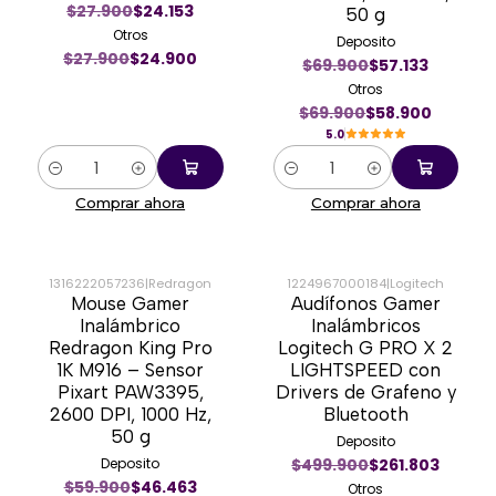
$27.900
$24.153
50 g
Otros
Deposito
$27.900
$24.900
$69.900
$57.133
Otros
$69.900
$58.900
5.0
Cantidad
Cantidad
Comprar ahora
Comprar ahora
1316222057236
|
Redragon
1224967000184
|
Logitech
Mouse Gamer
Audífonos Gamer
-20%
-46%
Inalámbrico
Inalámbricos
Redragon King Pro
Logitech G PRO X 2
1K M916 – Sensor
LIGHTSPEED con
Pixart PAW3395,
Drivers de Grafeno y
2600 DPI, 1000 Hz,
Bluetooth
50 g
Deposito
Deposito
$499.900
$261.803
$59.900
$46.463
Otros