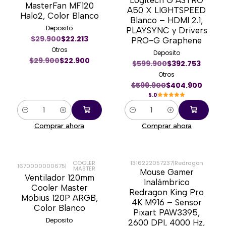
MasterFan MF120
A50 X LIGHTSPEED
Halo2, Color Blanco
Blanco – HDMI 2.1,
Deposito
PLAYSYNC y Drivers
$29.900
$22.213
PRO-G Graphene
Otros
Deposito
$29.900
$22.900
$599.900
$392.753
Otros
$599.900
$404.900
5.0
Cantidad
Cantidad
Comprar ahora
Comprar ahora
COOLER
1316222057237
|
Redragon
1670000000675
|
MASTER
Mouse Gamer
-11%
-16%
Ventilador 120mm
Inalámbrico
Cooler Master
Redragon King Pro
Mobius 120P ARGB,
4K M916 – Sensor
Color Blanco
Pixart PAW3395,
Deposito
2600 DPI, 4000 Hz,