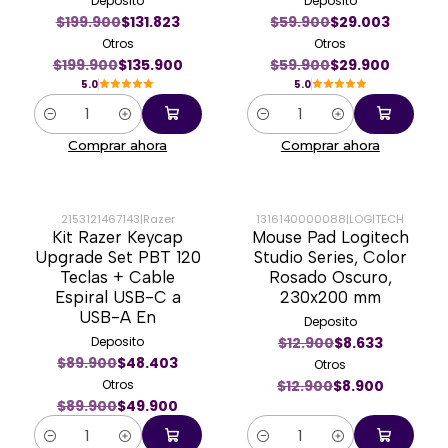
Deposito
Deposito
$199.900
$131.823
$59.900
$29.003
Otros
Otros
$199.900
$135.900
$59.900
$29.900
5.0
5.0
Cantidad
Cantidad
Comprar ahora
Comprar ahora
2153121467143
|
Razer
1316140000088
|
LOGITECH
Kit Razer Keycap
Mouse Pad Logitech
-44%
-31%
Upgrade Set PBT 120
Studio Series, Color
Teclas + Cable
Rosado Oscuro,
Espiral USB-C a
230x200 mm
USB-A En
Deposito
Deposito
$12.900
$8.633
$89.900
$48.403
Otros
Otros
$12.900
$8.900
$89.900
$49.900
Cantidad
Cantidad