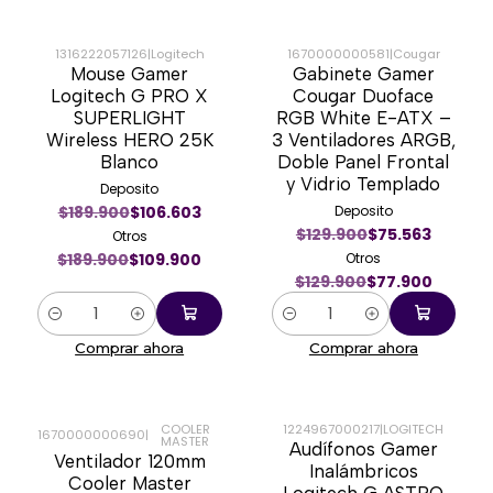
1316222057126
|
Logitech
1670000000581
|
Cougar
Mouse Gamer
Gabinete Gamer
-42%
-40%
Logitech G PRO X
Cougar Duoface
SUPERLIGHT
RGB White E-ATX –
Wireless HERO 25K
3 Ventiladores ARGB,
Blanco
Doble Panel Frontal
y Vidrio Templado
Deposito
$189.900
$106.603
Deposito
$129.900
$75.563
Otros
$189.900
$109.900
Otros
$129.900
$77.900
Cantidad
Cantidad
Comprar ahora
Comprar ahora
COOLER
1224967000217
|
LOGITECH
1670000000690
|
MASTER
Audífonos Gamer
-23%
-33%
Ventilador 120mm
Inalámbricos
Cooler Master
Logitech G ASTRO