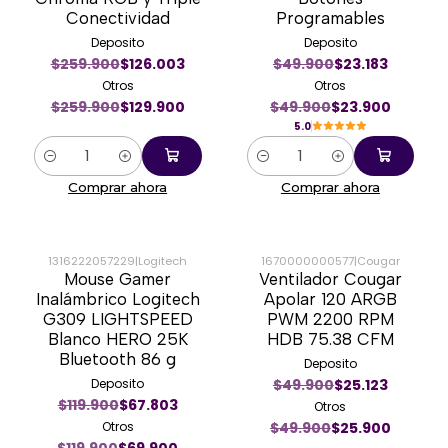
Conectividad
Programables
Deposito
Deposito
$259.900
$126.003
$49.900
$23.183
Otros
Otros
$259.900
$129.900
$49.900
$23.900
5.0
Cantidad
Cantidad
Comprar ahora
Comprar ahora
1316222057229
|
Logitech
1670000000577
|
Cougar
Mouse Gamer
Ventilador Cougar
-42%
-48%
Inalámbrico Logitech
Apolar 120 ARGB
G309 LIGHTSPEED
PWM 2200 RPM
Blanco HERO 25K
HDB 75.38 CFM
Bluetooth 86 g
Deposito
Deposito
$49.900
$25.123
$119.900
$67.803
Otros
Otros
$49.900
$25.900