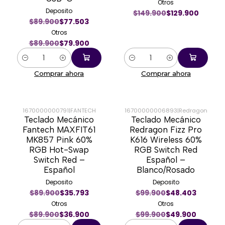
Otros
Deposito
$149.900
$129.900
$89.900
$77.503
Otros
$89.900
$79.900
Cantidad
Cantidad
Comprar ahora
Comprar ahora
1670000000791
|
FANTECH
16700000006893
|
Redragon
Teclado Mecánico
Teclado Mecánico
-59%
-50%
Fantech MAXFIT61
Redragon Fizz Pro
MK857 Pink 60%
K616 Wireless 60%
RGB Hot-Swap
RGB Switch Red
Switch Red –
Español –
Español
Blanco/Rosado
Deposito
Deposito
$89.900
$35.793
$99.900
$48.403
Otros
Otros
$89.900
$36.900
$99.900
$49.900