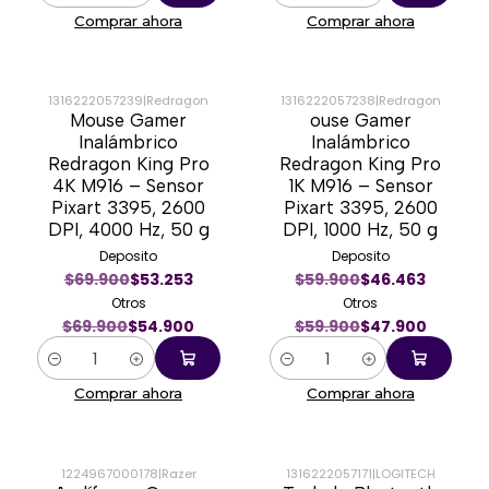
Comprar ahora
Comprar ahora
1316222057239
|
Redragon
1316222057238
|
Redragon
Mouse Gamer
ouse Gamer
-21%
-20%
Inalámbrico
Inalámbrico
Redragon King Pro
Redragon King Pro
4K M916 – Sensor
1K M916 – Sensor
Pixart 3395, 2600
Pixart 3395, 2600
DPI, 4000 Hz, 50 g
DPI, 1000 Hz, 50 g
Deposito
Deposito
$69.900
$53.253
$59.900
$46.463
Otros
Otros
$69.900
$54.900
$59.900
$47.900
Cantidad
Cantidad
Comprar ahora
Comprar ahora
1224967000178
|
Razer
1316222057171
|
LOGITECH