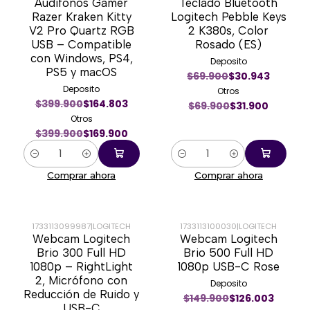
Audífonos Gamer
Teclado Bluetooth
-58%
-54%
Razer Kraken Kitty
Logitech Pebble Keys
V2 Pro Quartz RGB
2 K380s, Color
USB – Compatible
Rosado (ES)
con Windows, PS4,
Deposito
PS5 y macOS
$69.900
$30.943
Deposito
Otros
$399.900
$164.803
$69.900
$31.900
Otros
$399.900
$169.900
Cantidad
Cantidad
Comprar ahora
Comprar ahora
1733113099987
|
LOGITECH
1733113100030
|
LOGITECH
Webcam Logitech
Webcam Logitech
-11%
-13%
Brio 300 Full HD
Brio 500 Full HD
1080p – RightLight
1080p USB-C Rose
2, Micrófono con
Deposito
Reducción de Ruido y
$149.900
$126.003
USB-C