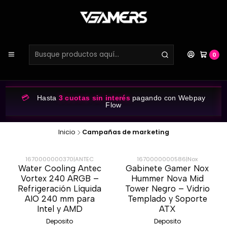
0
💳
Hasta
3 cuotas sin interés
pagando con Webpay
Flow
Inicio
Campañas de marketing
1670000000370
|
ANTEC
1670000000586
|
Nox
Water Cooling Antec
Gabinete Gamer Nox
-49%
-71%
Vortex 240 ARGB –
Hummer Nova Mid
Refrigeración Líquida
Tower Negro – Vidrio
AIO 240 mm para
Templado y Soporte
Intel y AMD
ATX
Deposito
Deposito