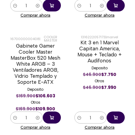
Cantidad
Cantidad
Comprar ahora
Comprar ahora
COOLER
1316222057173
|
marvel
1670000000408
|
MASTER
Kit 3 en 1 Marvel
-35%
-83%
Gabinete Gamer
Capitan America,
Cooler Master
Mouse + Teclado +
MasterBox 520 Mesh
Audífonos
White ARGB – 3
Deposito
Ventiladores ARGB,
$46.900
$7.750
Vidrio Templado y
Otros
Soporte E-ATX
$46.900
$7.990
Deposito
$169.900
$106.603
Otros
$169.900
$109.900
Cantidad
Cantidad
Comprar ahora
Comprar ahora