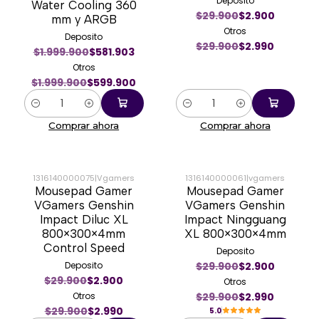
Deposito
Water Cooling 360
$29.900
$2.900
mm y ARGB
Otros
Deposito
$29.900
$2.990
$1.999.900
$581.903
Otros
$1.999.900
$599.900
Cantidad
Cantidad
Comprar ahora
Comprar ahora
1316140000075
|
Vgamers
1316140000061
|
vgamers
Mousepad Gamer
Mousepad Gamer
-90%
-90%
VGamers Genshin
VGamers Genshin
Impact Diluc XL
Impact Ningguang
800×300×4mm
XL 800×300×4mm
Control Speed
Deposito
Deposito
$29.900
$2.900
$29.900
$2.900
Otros
Otros
$29.900
$2.990
$29.900
$2.990
5.0