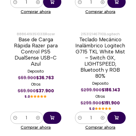
Cantidad
Cantidad
Comprar ahora
Comprar ahora
8886419351033
|
Razer
2153121467110
|
Logitech
Base de Carga
Teclado Mecánico
-46%
-36%
Rápida Razer para
Inalámbrico Logitech
Control PS5
G715 TKL White Mist
DualSense USB-C
– Switch GX,
Azul
LIGHTSPEED,
Bluetooth y RGB
Deposito
80%
$69.900
$36.763
Deposito
Otros
$299.900
$186.143
$69.900
$37.900
Otros
5.0
$299.900
$191.900
5.0
Cantidad
Cantidad
Comprar ahora
Comprar ahora