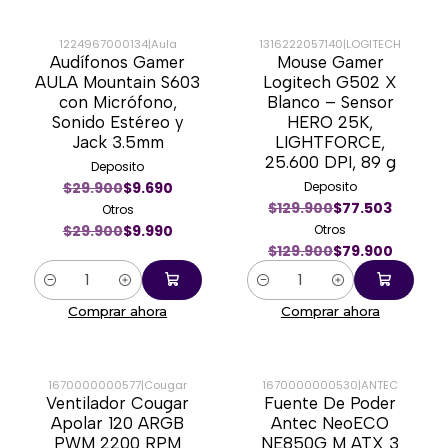
1224967000134
|
Aula
1316222057140
|
LOGITECH
Audífonos Gamer
Mouse Gamer
-67%
-38%
AULA Mountain S603
Logitech G502 X
con Micrófono,
Blanco – Sensor
Sonido Estéreo y
HERO 25K,
Jack 3.5mm
LIGHTFORCE,
25.600 DPI, 89 g
Deposito
$29.900
$9.690
Deposito
$129.900
$77.503
Otros
$29.900
$9.990
Otros
$129.900
$79.900
Cantidad
Cantidad
Comprar ahora
Comprar ahora
1670000000577
|
Cougar
1670000000530
|
ANTEC
Ventilador Cougar
Fuente De Poder
-48%
-64%
Apolar 120 ARGB
Antec NeoECO
PWM 2200 RPM
NE850G M ATX 3