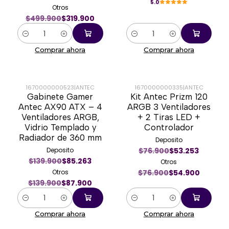
5.0
Otros
$499.900
$319.900
Cantidad
Cantidad
Comprar ahora
Comprar ahora
1670000000523
|
ANTEC
1670000000335
|
ANTEC
Gabinete Gamer
Kit Antec Prizm 120
-37%
-29%
Antec AX90 ATX – 4
ARGB 3 Ventiladores
Ventiladores ARGB,
+ 2 Tiras LED +
Vidrio Templado y
Controlador
Radiador de 360 mm
Deposito
Deposito
$76.900
$53.253
$139.900
$85.263
Otros
Otros
$76.900
$54.900
$139.900
$87.900
Cantidad
Cantidad
Comprar ahora
Comprar ahora