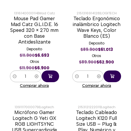
1316140000114
|
Mad Catz
2151316914128
|
LOGITECH
Mouse Pad Gamer
Teclado Ergonómico
-42%
-30%
Mad Catz G.L.I.D.E. 16
inalámbrico Logitech
Speed 320 × 270 mm
Wave Keys, Color
con Base
Blanco (ES)
Antideslizante
Deposito
Deposito
$89.900
$61.013
$11.900
$6.693
Otros
Otros
$89.900
$62.900
$11.900
$6.900
Cantidad
Cantidad
Comprar ahora
Comprar ahora
1391117000079
|
Logitech
2153121222011
|
Logitech
Micrófono Gamer
Teclado Cableado
-12%
-57%
Logitech G Yeti GX
Logitech K120 Full
RGB LIGHTSYNC
Size USB – Plug &
USB Supercardioide
Play, Numérico y