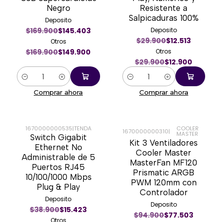
Negro
Resistente a
Salpicaduras 100%
Deposito
$169.900
$145.403
Deposito
$29.900
$12.513
Otros
$169.900
$149.900
Otros
$29.900
$12.900
Cantidad
Cantidad
Comprar ahora
Comprar ahora
1670000000535
|
TENDA
COOLER
1670000000310
|
MASTER
Switch Gigabit
-59%
-16%
Kit 3 Ventiladores
Ethernet No
Cooler Master
Administrable de 5
MasterFan MF120
Puertos RJ45
Prismatic ARGB
10/100/1000 Mbps
PWM 120mm con
Plug & Play
Controlador
Deposito
Deposito
$38.900
$15.423
$94.900
$77.503
Otros