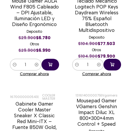
Mouse Gamer AULA
Teclado Mecánico
-77%
-24%
Wind F805 Cableado
Logitech POP Keys
– DPI Ajustable,
Daydream Wireless
Iluminación LED y
75% Español
Diseño Ergonómico
Bluetooth
Multidispositivo
Deposito
$29.900
$6.780
Deposito
$104.900
$77.503
Otros
$29.900
$6.990
Otros
$104.900
$79.900
Cantidad
Cantidad
Comprar ahora
Comprar ahora
COOLER
1316140000079
|
Vgamers
1670000000543
|
MASTER
Mousepad Gamer
-70%
-90%
Gabinete Gamer
VGamers Genshin
Cooler Master
Impact Diluc XL
Sneaker X Classic
800×300×4mm
Red Mini-ITX –
Control + Speed
Fuente 850W Gold,