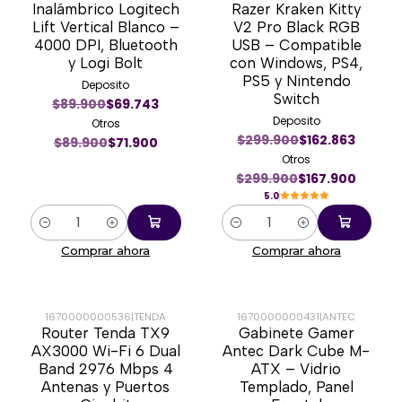
-20%
-44%
Inalámbrico Logitech
Razer Kraken Kitty
Lift Vertical Blanco –
V2 Pro Black RGB
4000 DPI, Bluetooth
USB – Compatible
y Logi Bolt
con Windows, PS4,
PS5 y Nintendo
Deposito
Switch
$89.900
$69.743
Deposito
Otros
$299.900
$162.863
$89.900
$71.900
Otros
$299.900
$167.900
5.0
Cantidad
Cantidad
Comprar ahora
Comprar ahora
1670000000536
|
TENDA
1670000000431
|
ANTEC
Router Tenda TX9
Gabinete Gamer
-43%
-38%
AX3000 Wi-Fi 6 Dual
Antec Dark Cube M-
Band 2976 Mbps 4
ATX – Vidrio
Antenas y Puertos
Templado, Panel