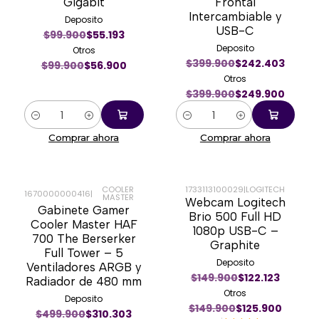
Gigabit
Frontal
Intercambiable y
Deposito
USB-C
$99.900
$55.193
Deposito
Otros
$399.900
$242.403
$99.900
$56.900
Otros
$399.900
$249.900
Cantidad
Cantidad
Comprar ahora
Comprar ahora
COOLER
1733113100029
|
LOGITECH
1670000000416
|
MASTER
Webcam Logitech
-36%
-16%
Gabinete Gamer
Brio 500 Full HD
Cooler Master HAF
1080p USB-C –
700 The Berserker
Graphite
Full Tower – 5
Deposito
Ventiladores ARGB y
$149.900
$122.123
Radiador de 480 mm
Otros
Deposito
$149.900
$125.900
$499.900
$310.303