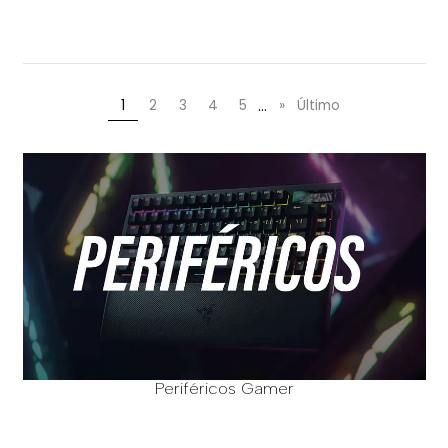
...
1
2
3
4
5
»
Último
Periféricos Gamer