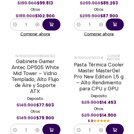
$199.900
$99.813
$299.900
$85.263
Otros
Otros
$199.900
$102.900
$299.900
$87.900
Cantidad
Cantidad
Comprar ahora
Comprar ahora
1670000000385
|
ANTEC
COOLER
1670000000224
|
MASTER
Gabinete Gamer
-47%
-50%
Pasta Térmica Cooler
Antec DP505 White
Master MasterGel
Mid Tower – Vidrio
Pro New Edition 1,5 g
Templado, Alto Flujo
– Alto Rendimiento
de Aire y Soporte
para CPU y GPU
ATX
Deposito
Deposito
$29.900
$14.453
$149.900
$77.503
Otros
Otros
$29.900
$14.900
$149.900
$79.900
5.0
Cantidad
Cantidad