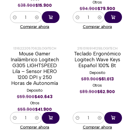
Otros
$38.900
$15.900
$94.900
$79.900
Cantidad
Cantidad
Comprar ahora
Comprar ahora
1316222057062
|
LOGITECH
2151316914129
|
LOGITECH
Mouse Gamer
Teclado Ergonómico
-30%
-30%
Inalámbrico Logitech
Logitech Wave Keys
G305 LIGHTSPEED
Español 100% Bt
Lila – Sensor HERO
Deposito
1200 DPI y 250
$89.900
$61.013
Horas de Autonomía
Otros
Deposito
$89.900
$62.900
$59.900
$40.643
Otros
$59.900
$41.900
Cantidad
Cantidad
Comprar ahora
Comprar ahora