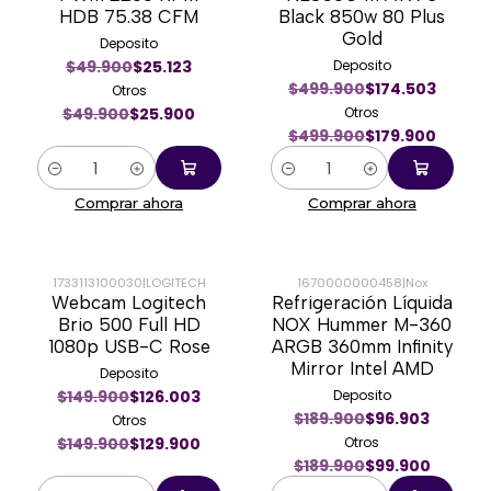
HDB 75.38 CFM
Black 850w 80 Plus
Gold
Deposito
$49.900
$25.123
Deposito
$499.900
$174.503
Otros
$49.900
$25.900
Otros
$499.900
$179.900
Cantidad
Cantidad
Comprar ahora
Comprar ahora
1733113100030
|
LOGITECH
1670000000458
|
Nox
Webcam Logitech
Refrigeración Líquida
-13%
-47%
Brio 500 Full HD
NOX Hummer M-360
1080p USB-C Rose
ARGB 360mm Infinity
Mirror Intel AMD
Deposito
$149.900
$126.003
Deposito
$189.900
$96.903
Otros
$149.900
$129.900
Otros
$189.900
$99.900