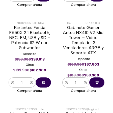
Comprar ahora
Comprar ahora
1711912100215
|
FENDA
1670000000517
|
ANTEC
Parlantes Fenda
Gabinete Gamer
-49%
-36%
F550X 2.1 Bluetooth,
Antec NX410 V2 Mid
NFC, FM, USB y SD –
Tower – Vidrio
Potencia 112 W con
Templado, 3
Subwoofer
Ventiladores ARGB y
Soporte ATX
Deposito
$199.900
$99.813
Deposito
$109.900
$67.803
Otros
$199.900
$102.900
Otros
$109.900
$69.900
Cantidad
Cantidad
Comprar ahora
Comprar ahora
1316222057108
|
aula
1316222057167
|
Logitech