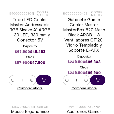
COOLER
COOLER
1670000000304
|
1670000000409
|
MASTER
MASTER
-29%
-52%
Tubo LED Cooler
Gabinete Gamer
Master Addressable
Cooler Master
RGB Sleeve A1 ARGB
MasterBox 520 Mesh
– 30 LED, 330 mm y
Black ARGB – 3
Conector 5V
Ventiladores CF120,
Vidrio Templado y
Deposito
Soporte E-ATX
$67.900
$46.463
Deposito
Otros
$249.900
$116.303
$67.900
$47.900
Otros
$249.900
$119.900
Cantidad
Cantidad
Comprar ahora
Comprar ahora
1316222057216
|
LOGITECH
1224967000179
|
Razer
Mouse Ergonómico
Audífonos Gamer